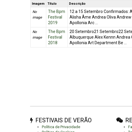
Imagem
Título
Descrição
The Bpm
12 a 15 Setembro Confirmados: Ad
No
Festival
Alisha Âme Andrea Oliva Andrew M
image
2019
Apollonia Arc ...
The Bpm
20 Setembro21 Setembro22 Set
No
Festival
Albuquerque Alex Kennn Andrea O
image
2018
Apollonia Art Department Be ...
FESTIVAIS DE VERÃO
RE
Política de Privacidade
F