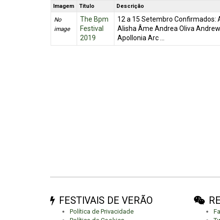
Imagem
Título
Descrição
The Bpm
12 a 15 Setembro Confirmados: Ad
No
Festival
Alisha Âme Andrea Oliva Andrew 
image
2019
Apollonia Arc ...
FESTIVAIS DE VERÃO
RE
Política de Privacidade
F