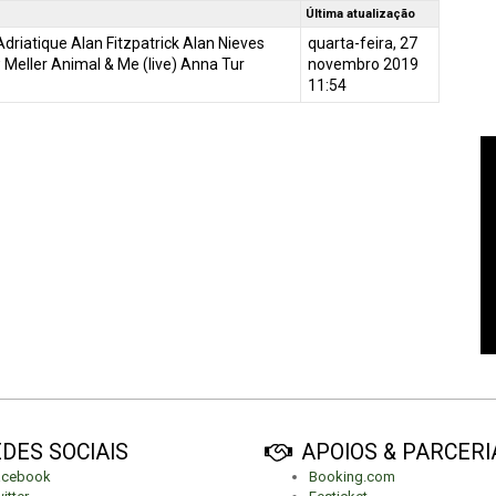
Última atualização
riatique Alan Fitzpatrick Alan Nieves
quarta-feira, 27
Meller Animal & Me (live) Anna Tur
novembro 2019
11:54
DES SOCIAIS
APOIOS & PARCERI
acebook
Booking.com