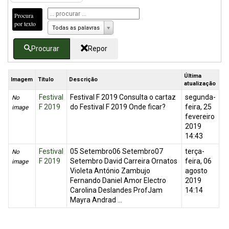
Procura
por texto
Todas as palavras
Procurar
Repor
Última
Imagem
Título
Descrição
atualização
Festival
Festival F 2019 Consulta o cartaz
segunda-
No
F 2019
do Festival F 2019 Onde ficar?
feira, 25
image
fevereiro
2019
14:43
Festival
05 Setembro06 Setembro07
terça-
No
F 2019
Setembro David Carreira Ornatos
feira, 06
image
Violeta António Zambujo
agosto
Fernando Daniel Amor Electro
2019
Carolina Deslandes ProfJam
14:14
Mayra Andrad ...