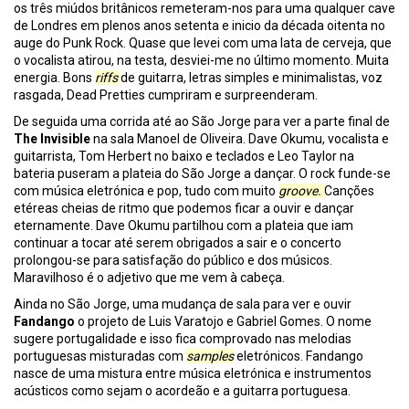
os três miúdos britânicos remeteram-nos para uma qualquer cave
de Londres em plenos anos setenta e inicio da década oitenta no
auge do Punk Rock. Quase que levei com uma lata de cerveja, que
o vocalista atirou, na testa, desviei-me no último momento. Muita
energia. Bons
riffs
de guitarra, letras simples e minimalistas, voz
rasgada, Dead Pretties cumpriram e surpreenderam.
De seguida uma corrida até ao São Jorge para ver a parte final de
The Invisible
na sala Manoel de Oliveira. Dave Okumu, vocalista e
guitarrista, Tom Herbert no baixo e teclados e Leo Taylor na
bateria puseram a plateia do São Jorge a dançar. O rock funde-se
com música eletrónica e pop, tudo com muito
groove.
Canções
etéreas cheias de ritmo que podemos ficar a ouvir e dançar
eternamente. Dave Okumu partilhou com a plateia que iam
continuar a tocar até serem obrigados a sair e o concerto
prolongou-se para satisfação do público e dos músicos.
Maravilhoso é o adjetivo que me vem à cabeça.
Ainda no São Jorge, uma mudança de sala para ver e ouvir
Fandango
o projeto de Luis Varatojo e Gabriel Gomes. O nome
sugere portugalidade e isso fica comprovado nas melodias
portuguesas misturadas com
samples
eletrónicos. Fandango
nasce de uma mistura entre música eletrónica e instrumentos
acústicos como sejam o acordeão e a guitarra portuguesa.