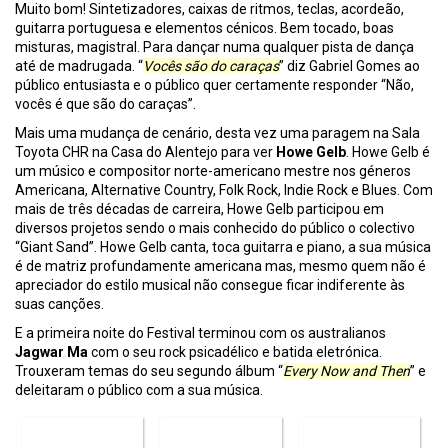
Muito bom! Sintetizadores, caixas de ritmos, teclas, acordeão,
guitarra portuguesa e elementos cénicos. Bem tocado, boas
misturas, magistral. Para dançar numa qualquer pista de dança
até de madrugada. “
Vocês são do caraças
” diz Gabriel Gomes ao
público entusiasta e o público quer certamente responder “Não,
vocês é que são do caraças”.
Mais uma mudança de cenário, desta vez uma paragem na Sala
Toyota CHR na Casa do Alentejo para ver
Howe Gelb
. Howe Gelb é
um músico e compositor norte-americano mestre nos géneros
Americana, Alternative Country, Folk Rock, Indie Rock e Blues. Com
mais de três décadas de carreira, Howe Gelb participou em
diversos projetos sendo o mais conhecido do público o colectivo
“Giant Sand”. Howe Gelb canta, toca guitarra e piano, a sua música
é de matriz profundamente americana mas, mesmo quem não é
apreciador do estilo musical não consegue ficar indiferente às
suas canções.
E a primeira noite do Festival terminou com os australianos
Jagwar Ma
com o seu rock psicadélico e batida eletrónica.
Trouxeram temas do seu segundo álbum “
Every Now and Then
” e
deleitaram o público com a sua música.