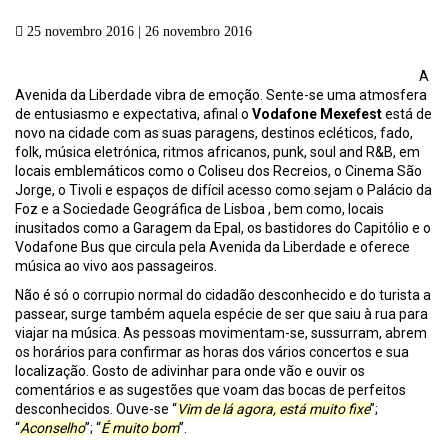
25 novembro 2016 | 26 novembro 2016
A
Avenida da Liberdade vibra de emoção. Sente-se uma atmosfera
de entusiasmo e expectativa, afinal o
Vodafone Mexefest
está de
novo na cidade com as suas paragens, destinos ecléticos, fado,
folk, música eletrónica, ritmos africanos, punk, soul and R&B, em
locais emblemáticos como o Coliseu dos Recreios, o Cinema São
Jorge, o Tivoli e espaços de difícil acesso como sejam o Palácio da
Foz e a Sociedade Geográfica de Lisboa , bem como, locais
inusitados como a Garagem da Epal, os bastidores do Capitólio e o
Vodafone Bus que circula pela Avenida da Liberdade e oferece
música ao vivo aos passageiros.
Não é só o corrupio normal do cidadão desconhecido e do turista a
passear, surge também aquela espécie de ser que saiu à rua para
viajar na música. As pessoas movimentam-se, sussurram, abrem
os horários para confirmar as horas dos vários concertos e sua
localização. Gosto de adivinhar para onde vão e ouvir os
comentários e as sugestões que voam das bocas de perfeitos
desconhecidos. Ouve-se “
Vim de lá agora, está muito fixe
”;
“
Aconselho
”; “
É muito bom
”.