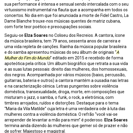
sua performance é intensa e sensual sendo intercalada com o seu
virtuosismo instrumental na flauta que a acompanha em todos os
concertos. No dia em que foi anunciada a morte de Fidel Castro, La
Dame Blanche trouxe-nos músicas quentes de matriz cubana,
com forte teor poético e preocupações sociais.
Seguiu-se
Elza Soares
no Coliseu dos Recreios. A cantora, ícone
da música brasileira, tem 79 anos, sessenta anos de carreira e
uma vida repleta de canções. Rainha da música popular brasileira
e do samba apresentou músicas do seu álbum de originais “
A
Mulher do Fim do Mundo
” editado em 2015 e recebido de forma
apoteótica pela crítica. Um álbum biográfico que retrata a sua vida
e as suas lutas pessoais: direito das mulheres, dos homossexuais,
dos negros. Acompanhada por vários músicos (baixo, percussão,
guitarras, bateria e outros) a cantora mantém a ousadia nas letras
e na caracterização cénica. Letras pungentes sobre violência
doméstica, transexualidade, droga, morte, em composições que
misturam o jazz, o samba, o funk, o rock, a eletrónica, com
timbres arrojados, ruídos e distorções. Destaque para o tema
“Maria da Vila Matilde” cuja letra é uma verdadeira ode à luta das
mulheres contra a violência doméstica. O refrão “você vai-se
arrepender de levantar a mão para mim” é poderoso.
Elza Soares
termina ainda dizendo às mulheres que gemer só de prazer e não
de sofrer. Majestoso e magistral.