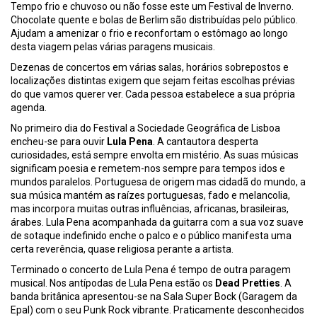
Tempo frio e chuvoso ou não fosse este um Festival de Inverno.
Chocolate quente e bolas de Berlim são distribuídas pelo público.
Ajudam a amenizar o frio e reconfortam o estômago ao longo
desta viagem pelas várias paragens musicais.
Dezenas de concertos em várias salas, horários sobrepostos e
localizações distintas exigem que sejam feitas escolhas prévias
do que vamos querer ver. Cada pessoa estabelece a sua própria
agenda.
No primeiro dia do Festival a Sociedade Geográfica de Lisboa
encheu-se para ouvir
Lula Pena
. A cantautora desperta
curiosidades, está sempre envolta em mistério. As suas músicas
significam poesia e remetem-nos sempre para tempos idos e
mundos paralelos. Portuguesa de origem mas cidadã do mundo, a
sua música mantém as raízes portuguesas, fado e melancolia,
mas incorpora muitas outras influências, africanas, brasileiras,
árabes. Lula Pena acompanhada da guitarra com a sua voz suave
de sotaque indefinido enche o palco e o público manifesta uma
certa reverência, quase religiosa perante a artista.
Terminado o concerto de Lula Pena é tempo de outra paragem
musical. Nos antípodas de Lula Pena estão os
Dead Pretties
. A
banda britânica apresentou-se na Sala Super Bock (Garagem da
Epal) com o seu Punk Rock vibrante. Praticamente desconhecidos