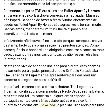
que ficou na memória, mas foi competente q.b.
Entretanto, no palco EDP, era altura dos
Pullet Apart By Horses
entrarem em palco. E a chuva começava a não ajudar. Mas isso
não impediu a banda de fazer a festa. Vindos diretamente de
Leeds, os Pulled Apart By Horses são agressivos e berram muito.
São violentos, mandaram um “fuck the rain” para o ar e
incentivaram à festa e ao mosh.
Infelizmente não houve pó no ar, e isto porque começou a chover
bastante, facto que a organização não prestou atenção. Como
consequência, a banda viu-se obrigada a encerrar o concerto mais
cedo, deixando três músicas por tocar, ou não fossem eles ficar
“eletrocutados”.
Nesta roda-viva de andar de um lado para o outro, caminhámos
novamente para o palco principal onde o Sr. Paulo Furtado aka
The Legendary Tigerman
se apresentava para dar mais um
concerto carregado de puro rock’n’roll.
Imparável e mesmo com a chuva a chatear, The Legendary
Tigerman conta agora com a ajuda de Paulo Segadães na bateria.
Mas este não foi um concerto qualquer, antes especial. O
português contou com várias colaborações em palco. Um
quarteto de cordas em “
Love Ride
”, o pianista Filipe Melo para uma