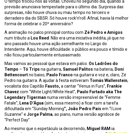
O tempo trocou-nos as voltas. Choveu no segundo dia, quando a
previsão anunciava tempestade para o último dia. Surpresa das
surpresas, não houve chuva ou mau tempo no terceiro e
derradeiro dia do SBSR. Só houve rock’n’roll. Afinal, havia lá melhor
forma de celebrar o 20º aniversário?
A animação no palco principal contou com
Zé Pedro e Amigos
num tributo a
Lou Reed
. Não era uma iniciativa inédita, já que no
ano passado houve uma ação semelhante no Largo do
Intendente. Aqui, houve dificuldade: o público era pouco e tímido e
não ficou particularmente entusiasmado.
Mas vamos ao pessoal que estava em palco.
Os Ladrões do
Tempo
–
Tó Trips
na guitarra,
Samuel Palitos
na bateria,
Doni
Bettencourt
no baixo,
Paulo Franco
na guitarra e voz e, claro, Zé
Pedro na guitarra. A ajudar à festa estiveram
Tomás Wallenstein
,
vocalista dos Capitão
Fausto,
a cantar “Venus in Furs”,
Frankie
Chavez
com “White Light/White Heat”,
Paulo Furtado aka The
Legendary Tigerman
numa versão irrepreensível de “Femme
Fatale”,
Lena D’Água
(sim, essa mesmo) a ficar com a tarefa
dificultada em “Sunday Morning
”, João Pedro Pais
em “I Love
Suzanne” e
Jorge Palma
, ao piano, numa versão agridoce de
“Perfect Day”.
Ao mesmo que o espetáculo ia decorrendo,
Miguel RAM
ia