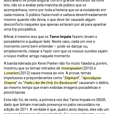
australiano se podia afigurar como o grande vencedor da noite.
Isto, não só a avaliar pela mancha de público que os
acompanhava, como por toda a histeria que se ia instalando em
cada música. O público fazia mosh e saltava desenfreadamente
mesmo quando não devia, o que deve ter causado algum
desconforto naqueles que apenas estavam por ali para apanhar
uma trip psicadélica.
Afinal, é mesmo isso que os
Tame Impala
fazem, levam o
psicadelismo a qualquer lado. Neste caso, cada um vive o
momento como bem entender – pode-se dançar ou,
simplesmente, relaxar e fazer com que os nossos ouvidos sejam
o nosso melhor amigo naquele momento.
A banda liderada por Kevin Parker não foi muito faladora, porém,
mostrou que os temas retirados de
Innerspeaker
(2010) e
Lonerism
(2012) causa mossa ao vivo. A provar, temas
impetuosos e preponderantes como “
Elephant
”, “
Apocalypse
Dreams
” ou “
Feels Like We Only Go Backwards
” causaram o delírio,
ao mesmo tempo que eram exibidas imagens psicadélicas e
psicotrópicas.
Esta não foi, de resto, a primeira vez dos Tame Impala no SBSR,
dado que tinham marcado presença no palco secundário na
edição de 2011. A verdade é que, quatro anos depois, eles são um