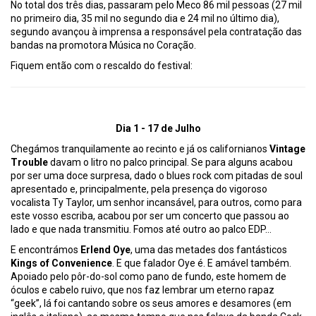
No total dos três dias, passaram pelo Meco 86 mil pessoas (27 mil
no primeiro dia, 35 mil no segundo dia e 24 mil no último dia),
segundo avançou à imprensa a responsável pela contratação das
bandas na promotora Música no Coração.
Fiquem então com o rescaldo do festival:
Dia 1 - 17 de Julho
Chegámos tranquilamente ao recinto e já os californianos
Vintage
Trouble
davam o litro no palco principal. Se para alguns acabou
por ser uma doce surpresa, dado o blues rock com pitadas de soul
apresentado e, principalmente, pela presença do vigoroso
vocalista Ty Taylor, um senhor incansável, para outros, como para
este vosso escriba, acabou por ser um concerto que passou ao
lado e que nada transmitiu. Fomos até outro ao palco EDP…
E encontrámos
Erlend Oye
, uma das metades dos fantásticos
Kings of Convenience
. E que falador Oye é. E amável também.
Apoiado pelo pôr-do-sol como pano de fundo, este homem de
óculos e cabelo ruivo, que nos faz lembrar um eterno rapaz
“geek”, lá foi cantando sobre os seus amores e desamores (em