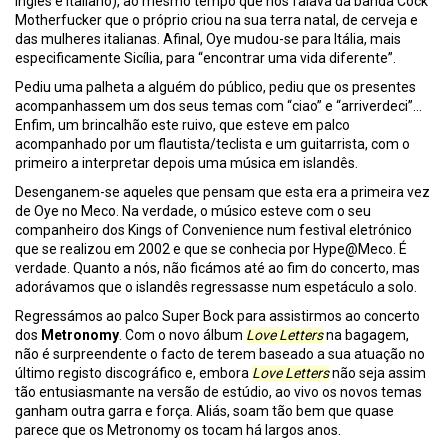
inglês e italiano), ao mesmo tempo que nos falava da banda Cock
Motherfucker que o próprio criou na sua terra natal, de cerveja e
das mulheres italianas. Afinal, Oye mudou-se para Itália, mais
especificamente Sicília, para “encontrar uma vida diferente”.
Pediu uma palheta a alguém do público, pediu que os presentes
acompanhassem um dos seus temas com “ciao” e “arriverdeci”…
Enfim, um brincalhão este ruivo, que esteve em palco
acompanhado por um flautista/teclista e um guitarrista, com o
primeiro a interpretar depois uma música em islandês.
Desenganem-se aqueles que pensam que esta era a primeira vez
de Oye no Meco. Na verdade, o músico esteve com o seu
companheiro dos Kings of Convenience num festival eletrónico
que se realizou em 2002 e que se conhecia por
Hype@Meco.
É
verdade. Quanto a nós, não ficámos até ao fim do concerto, mas
adorávamos que o islandês regressasse num espetáculo a solo.
Regressámos ao palco Super Bock para assistirmos ao concerto
dos
Metronomy
. Com o novo álbum
Love Letters
na bagagem,
não é surpreendente o facto de terem baseado a sua atuação no
último registo discográfico e, embora
Love Letters
não seja assim
tão entusiasmante na versão de estúdio, ao vivo os novos temas
ganham outra garra e força. Aliás, soam tão bem que quase
parece que os Metronomy os tocam há largos anos.