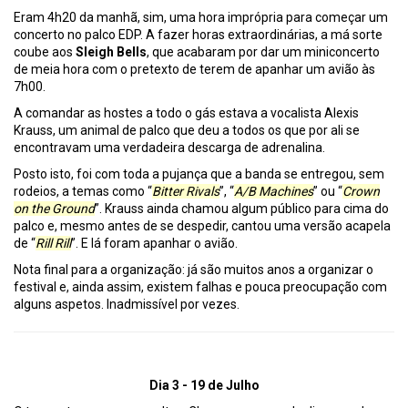
Eram 4h20 da manhã, sim, uma hora imprópria para começar um
concerto no palco EDP. A fazer horas extraordinárias, a má sorte
coube aos
Sleigh Bells
, que acabaram por dar um miniconcerto
de meia hora com o pretexto de terem de apanhar um avião às
7h00.
A comandar as hostes a todo o gás estava a vocalista Alexis
Krauss, um animal de palco que deu a todos os que por ali se
encontravam uma verdadeira descarga de adrenalina.
Posto isto, foi com toda a pujança que a banda se entregou, sem
rodeios, a temas como “
Bitter Rivals
”, “
A/B Machines
” ou “
Crown
on the Ground
”. Krauss ainda chamou algum público para cima do
palco e, mesmo antes de se despedir, cantou uma versão acapela
de “
Rill Rill
”. E lá foram apanhar o avião.
Nota final para a organização: já são muitos anos a organizar o
festival e, ainda assim, existem falhas e pouca preocupação com
alguns aspetos. Inadmissível por vezes.
Dia 3 - 19 de Julho