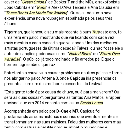
cover de “
Green Onions
” de Booker T and the MGs, o saxofonista
João Cabrita em “
Gone
” e Alex D’Alva Teixeira e Ana Cláudia em
“
These Boots Are Made For Walking
”. Ou seja, toda uma nova
experiência, uma nova roupagem espalhada pelos seus três
álbuns.
Tigerman, que lançou o seu mais recente álbum
True
este ano, foi
uma fera em palco, mostrando que vai ficando com cada vez
mais mestria a cada concerto que vai dando. Um dos melhores
artistas portugueses da última década? Talvez, ou não fosse ele o
autor de canções poderosas como “
Naked Blues
” ou “
Storm Over
Paradise
”. O público, já todo molhado, não arredou pé. É que o
homem tigre sabe o que faz.
Entretanto a chuva viria causar problemas noutros palcos e fomo-
nos abrigar no palco Antena 3, onde
Capicua
iria presenciar os
presentes com um dos melhores concertos do festival.
“Esta gente toda é por causa da chuva, ou é para me verem? Ou
será as duas coisas?”, perguntava às tantas Ana Matos, a rapper
nacional que em 2014 encanta com a sua
Sereia Louca
.
Acompanhada em palco por
D-One
e
M7
, Capicua foi
proclamando as suas histórias e sonhos que eventualmente se
transformariam nas suas músicas. Falou das mulheres com mau
feitio, com estrias e celulite porque, afinal, o mundo não é