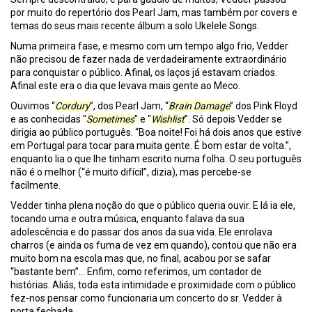
por muito do repertório dos Pearl Jam, mas também por covers e
temas do seus mais recente álbum a solo Ukelele Songs.
Numa primeira fase, e mesmo com um tempo algo frio, Vedder
não precisou de fazer nada de verdadeiramente extraordinário
para conquistar o público. Afinal, os laços já estavam criados.
Afinal este era o dia que levava mais gente ao Meco.
Ouvimos “
Cordury
”, dos Pearl Jam, “
Brain Damage
” dos Pink Floyd
e as conhecidas "
Sometimes
" e "
Wishlist
". Só depois Vedder se
dirigia ao público português. “Boa noite! Foi há dois anos que estive
em Portugal para tocar para muita gente. É bom estar de volta.”,
enquanto lia o que lhe tinham escrito numa folha. O seu português
não é o melhor (“é muito difícil”, dizia), mas percebe-se
facilmente.
Vedder tinha plena noção do que o público queria ouvir. E lá ia ele,
tocando uma e outra música, enquanto falava da sua
adolescência e do passar dos anos da sua vida. Ele enrolava
charros (e ainda os fuma de vez em quando), contou que não era
muito bom na escola mas que, no final, acabou por se safar
“bastante bem”… Enfim, como referimos, um contador de
histórias. Aliás, toda esta intimidade e proximidade com o público
fez-nos pensar como funcionaria um concerto do sr. Vedder à
porta fechada.