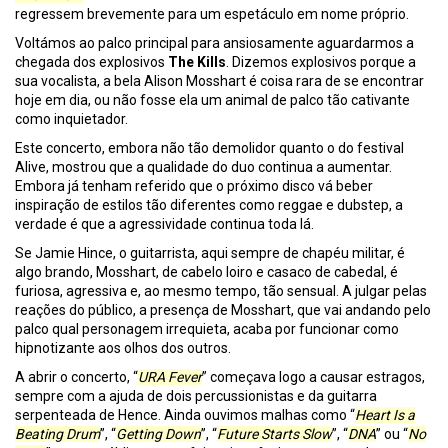
regressem brevemente para um espetáculo em nome próprio.
Voltámos ao palco principal para ansiosamente aguardarmos a
chegada dos explosivos
The Kills
. Dizemos explosivos porque a
sua vocalista, a bela Alison Mosshart é coisa rara de se encontrar
hoje em dia, ou não fosse ela um animal de palco tão cativante
como inquietador.
Este concerto, embora não tão demolidor quanto o do festival
Alive, mostrou que a qualidade do duo continua a aumentar.
Embora já tenham referido que o próximo disco vá beber
inspiração de estilos tão diferentes como reggae e dubstep, a
verdade é que a agressividade continua toda lá.
Se Jamie Hince, o guitarrista, aqui sempre de chapéu militar, é
algo brando, Mosshart, de cabelo loiro e casaco de cabedal, é
furiosa, agressiva e, ao mesmo tempo, tão sensual. A julgar pelas
reações do público, a presença de Mosshart, que vai andando pelo
palco qual personagem irrequieta, acaba por funcionar como
hipnotizante aos olhos dos outros.
A abrir o concerto, “
URA Fever
” começava logo a causar estragos,
sempre com a ajuda de dois percussionistas e da guitarra
serpenteada de Hence. Ainda ouvimos malhas como “
Heart Is a
Beating Drum
”, “
Getting Down
”, “
Future Starts Slow
”, “
DNA
” ou “
No