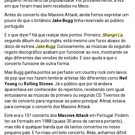
pequeno fenómeno de popularidade. Foi, provavelmente, a vez
em que foram mais bem recebidos no Meco.
Antes do concerto dos Massive Attack, ainda fomos espreitar um
pouco do que o britânico
Jake Bugg
tinha reservado ao público
português.
E o que dizer? Há que realçar dois pontos. Primeiro,
Shangri La
,
segundo álbum do puto inglês, está mesmo uns furos abaixo do
disco de estreia
Jake Bugg
. Curiosamente, as músicas do segundo
registo discográfico acabam por funcionar ao vivo, mostrando-se
algo diferentes das versões de estúdio. E isso ajuda a que o
concerto funcione de outra forma.
Mas Bugg ganha pontos ao perfazer um country rock com laivos
de pop que nos fazem lembrar artistas tão diferentes como
Neil
Young
ou
Rolling Stones
. Já o público que por lá andava
aparentava ser conhecedor do repertório, recebendo com igual
entusiasmo as músicas do primeiro ou segundo CD. Tivemos de
sair do concerto para regressar ao palco principal. Afinal, estava
para começar o concerto dos Massive Attack.
Este era o 15º concerto dos
Massive Attack
em Portugal. Podem
ter-se formado em 1988 (quase 30 anos de carreira portanto),
mas não é qualquer banda que dá tantos concertos no nosso
pequeno país. E foi mais um belo concerto. Aliás, achamos difícil