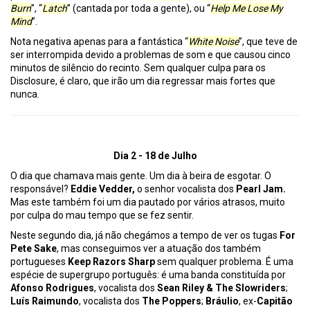
Burn
”, “
Latch
” (cantada por toda a gente), ou “
Help Me Lose My
Mind
”.
Nota negativa apenas para a fantástica “
White Noise
”, que teve de
ser interrompida devido a problemas de som e que causou cinco
minutos de silêncio do recinto. Sem qualquer culpa para os
Disclosure, é claro, que irão um dia regressar mais fortes que
nunca.
Dia 2 - 18 de Julho
O dia que chamava mais gente. Um dia à beira de esgotar. O
responsável?
Eddie Vedder,
o senhor vocalista dos
Pearl Jam.
Mas este também foi um dia pautado por vários atrasos, muito
por culpa do mau tempo que se fez sentir.
Neste segundo dia, já não chegámos a tempo de ver os tugas
For
Pete Sake
, mas conseguimos ver a atuação dos também
portugueses
Keep Razors Sharp
sem qualquer problema. É uma
espécie de supergrupo português: é uma banda constituída por
Afonso Rodrigues
, vocalista dos
Sean Riley & The Slowriders
;
Luís Raimundo
, vocalista dos
The Poppers
;
Bráulio
, ex-
Capitão