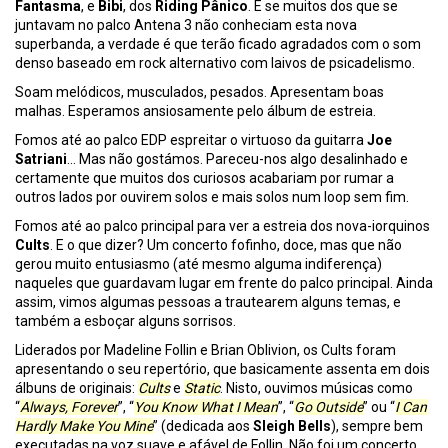
Fantasma
, e
Bibi
, dos
Riding Pânico
. E se muitos dos que se
juntavam no palco Antena 3 não conheciam esta nova
superbanda, a verdade é que terão ficado agradados com o som
denso baseado em rock alternativo com laivos de psicadelismo.
Soam melódicos, musculados, pesados. Apresentam boas
malhas. Esperamos ansiosamente pelo álbum de estreia.
Fomos até ao palco EDP espreitar o virtuoso da guitarra
Joe
Satriani
… Mas não gostámos. Pareceu-nos algo desalinhado e
certamente que muitos dos curiosos acabariam por rumar a
outros lados por ouvirem solos e mais solos num loop sem fim.
Fomos até ao palco principal para ver a estreia dos nova-iorquinos
Cults
. E o que dizer? Um concerto fofinho, doce, mas que não
gerou muito entusiasmo (até mesmo alguma indiferença)
naqueles que guardavam lugar em frente do palco principal. Ainda
assim, vimos algumas pessoas a trautearem alguns temas, e
também a esboçar alguns sorrisos.
Liderados por Madeline Follin e Brian Oblivion, os Cults foram
apresentando o seu repertório, que basicamente assenta em dois
álbuns de originais:
Cults
e
Static
. Nisto, ouvimos músicas como
“
Always, Forever
”, “
You Know What I Mean
”, “
Go Outside
” ou “
I Can
Hardly Make You Mine
” (dedicada aos
Sleigh Bells
), sempre bem
executadas na voz suave e afável de Follin. Não foi um concerto