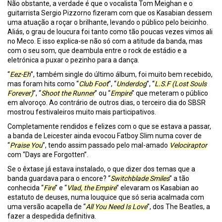
Não obstante, a verdade é que o vocalista Tom Meighan e o
guitarrista Sergio Pizzorno fizeram com que os Kasabian dessem
uma atuação a roçar o brilhante, levando o público pelo beicinho.
Aliás, o grau de loucura foi tanto como tão poucas vezes vimos ali
no Meco. E isso explica-se não só com a atitude da banda, mas
com o seu som, que deambula entre o rock de estádio e a
eletrónica a puxar o pezinho para a dança.
“
Eez-Eh
”, também single do último álbum, foi muito bem recebido,
mas foram hits como “
Club Foot
”, “
Underdog
”, “
L.S.F (Lost Souls
Forever)
”, “
Shoot the Runner
” ou “
Empire
” que meteram o público
em alvoroço. Ao contrário de outros dias, o terceiro dia do SBSR
mostrou festivaleiros muito mais participativos.
Completamente rendidos e felizes com o que se estava a passar,
a banda de Leicester ainda evocou Fatboy Slim numa cover de
“
Praise You
”, tendo assim passado pelo mal-amado
Velociraptor
com “Days are Forgotten”.
Se o êxtase já estava instalado, o que dizer dos temas que a
banda guardava para o encore? “
Switchblade Smiles
” a tão
conhecida “
Fire
” e “
Vlad, the Empire
” elevaram os Kasabian ao
estatuto de deuses, numa louquice que só seria acalmada com
uma versão acapella de “
All You Need Is Love
”, dos The Beatles, a
fazer a despedida definitiva.