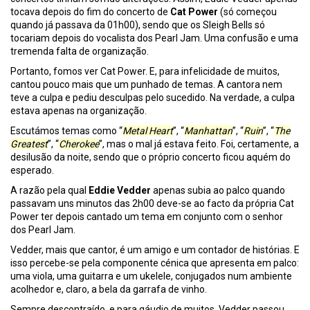
tocava depois do fim do concerto de
Cat Power
(só começou
quando já passava da 01h00), sendo que os Sleigh Bells só
tocariam depois do vocalista dos Pearl Jam. Uma confusão e uma
tremenda falta de organização.
Portanto, fomos ver Cat Power. E, para infelicidade de muitos,
cantou pouco mais que um punhado de temas. A cantora nem
teve a culpa e pediu desculpas pelo sucedido. Na verdade, a culpa
estava apenas na organização.
Escutámos temas como “
Metal Heart
”, “
Manhattan
”, “
Ruin
”, “
The
Greatest
”, “
Cherokee
”, mas o mal já estava feito. Foi, certamente, a
desilusão da noite, sendo que o próprio concerto ficou aquém do
esperado.
A razão pela qual
Eddie Vedder
apenas subia ao palco quando
passavam uns minutos das 2h00 deve-se ao facto da própria Cat
Power ter depois cantado um tema em conjunto com o senhor
dos Pearl Jam.
Vedder, mais que cantor, é um amigo e um contador de histórias. E
isso percebe-se pela componente cénica que apresenta em palco:
uma viola, uma guitarra e um ukelele, conjugados num ambiente
acolhedor e, claro, a bela da garrafa de vinho.
Sempre descontraído, e para gáudio de muitos, Vedder passou