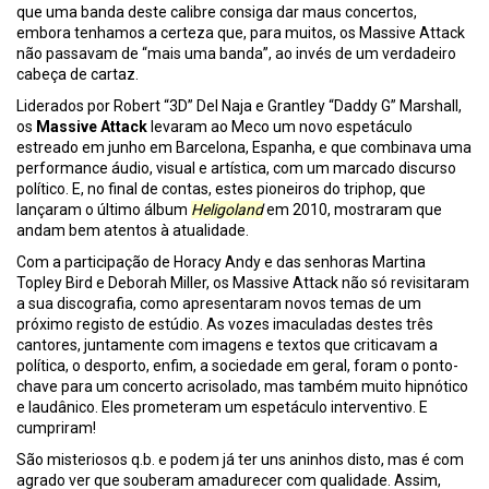
que uma banda deste calibre consiga dar maus concertos,
embora tenhamos a certeza que, para muitos, os Massive Attack
não passavam de “mais uma banda”, ao invés de um verdadeiro
cabeça de cartaz.
Liderados por Robert “3D” Del Naja e Grantley “Daddy G” Marshall,
os
Massive Attack
levaram ao Meco um novo espetáculo
estreado em junho em Barcelona, Espanha, e que combinava uma
performance áudio, visual e artística, com um marcado discurso
político. E, no final de contas, estes pioneiros do triphop, que
lançaram o último álbum
Heligoland
em 2010, mostraram que
andam bem atentos à atualidade.
Com a participação de Horacy Andy e das senhoras Martina
Topley Bird e Deborah Miller, os Massive Attack não só revisitaram
a sua discografia, como apresentaram novos temas de um
próximo registo de estúdio. As vozes imaculadas destes três
cantores, juntamente com imagens e textos que criticavam a
política, o desporto, enfim, a sociedade em geral, foram o ponto-
chave para um concerto acrisolado, mas também muito hipnótico
e laudânico. Eles prometeram um espetáculo interventivo. E
cumpriram!
São misteriosos q.b. e podem já ter uns aninhos disto, mas é com
agrado ver que souberam amadurecer com qualidade. Assim,