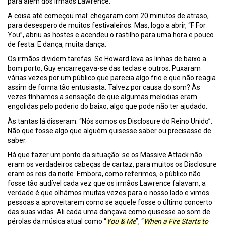
para além dos irmãos Lawrence.
A coisa até começou mal: chegaram com 20 minutos de atraso,
para desespero de muitos festivaleiros. Mas, logo a abrir, “F For
You”, abriu as hostes e acendeu o rastilho para uma hora e pouco
de festa. E dança, muita dança.
Os irmãos dividem tarefas. Se Howard leva as linhas de baixo a
bom porto, Guy encarregava-se das teclas e outros. Puxaram
várias vezes por um público que parecia algo frio e que não reagia
assim de forma tão entusiasta. Talvez por causa do som? Às
vezes tínhamos a sensação de que algumas melodias eram
engolidas pelo poderio do baixo, algo que pode não ter ajudado.
Às tantas lá disseram: “Nós somos os Disclosure do Reino Unido”.
Não que fosse algo que alguém quisesse saber ou precisasse de
saber.
Há que fazer um ponto da situação: se os Massive Attack não
eram os verdadeiros cabeças de cartaz, para muitos os Disclosure
eram os reis da noite. Embora, como referimos, o público não
fosse tão audível cada vez que os irmãos Lawrence falavam, a
verdade é que olhámos muitas vezes para o nosso lado e vimos
pessoas a aproveitarem como se aquele fosse o último concerto
das suas vidas. Ali cada uma dançava como quisesse ao som de
pérolas da música atual como “
You & Me
”, “
When a Fire Starts to