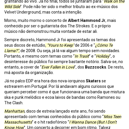
grafitando ao vivo. Já no final, todos se juntaram para “
Walk on the
Wild Side
”. Pode não ter sido o melhor tributo ao ex-músico dos
Velvet Underground, mas conta a intenção.
Morno, muito morno o concerto de
Albert Hammond Jr
, mais
conhecido por ser o guitarrista dos The Strokes. E o próprio
músico não demonstrou muita vontade de estar ali.
Sempre discreto, Hammond Jr foi apresentado os temas dos
seus discos de estúdio
, "Yours to Keep"
de 2006 e "
¿Cómo Te
Llama?",
de 2008. Ou seja, já lá vai algum tempo sem novidades.
Portanto, e mesmo com temas como “
In Trasit
” e “
Holiday
”, o
desinteresse do público foi sempre bastante notório. Salva-se, no
entanto, a cover de “
Ever Fallen in Love
”, dos
Buzzcocks
. De resto,
má aposta da organização.
Já no palco EDP era hora dos nova-iorquinos
Skaters
se
estrearem em Portugal. Por lá andavam alguns curiosos que
queriam perceber como é que funcionava uma banda que mistura
ska e punk melódico e ecoa laivos de bandas como Ramones ou
The Clash.
Manhattan
, disco de estreia lançado este ano, foi sendo
apresentado com temas conhecidos do público como “
Miss Teen
Massachusetts
” e o hit radiofónico “
I Wanna Dance (But I Don’t
Know How
”. Um concerto a decorrer em bom ritmo. Talvez