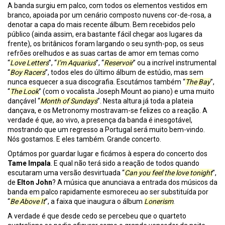
A banda surgiu em palco, com todos os elementos vestidos em
branco, apoiada por um cenário composto nuvens cor-de-rosa, a
denotar a capa do mais recente álbum. Bem recebidos pelo
público (ainda assim, era bastante fácil chegar aos lugares da
frente), os britânicos foram largando o seu synth-pop, os seus
refrões orelhudos e as suas cartas de amor em temas como
“
Love Letters
”, “
I’m Aquarius
”, “
Reservoir
” ou a incrível instrumental
“
Boy Racers
”, todos eles do último álbum de estúdio, mas sem
nunca esquecer a sua discografia. Escutámos também “
The Bay
”,
“
The Look
” (com o vocalista Joseph Mount ao piano) e uma muito
dançável “
Month of Sundays
”. Nesta altura já toda a plateia
dançava, e os Metronomy mostravam-se felizes co a reação. A
verdade é que, ao vivo, a presença da banda é inesgotável,
mostrando que um regresso a Portugal será muito bem-vindo.
Nós gostamos. E eles também. Grande concerto.
Optámos por guardar lugar e ficámos à espera do concerto dos
Tame Impala
. E qual não terá sido a reação de todos quando
escutaram uma versão desvirtuada “
Can you feel the love tonight
”,
de
Elton John
? A música que anunciava a entrada dos músicos da
banda em palco rapidamente esmoreceu ao ser substituída por
“
Be Above It
”, a faixa que inaugura o álbum
Lonerism
.
A verdade é que desde cedo se percebeu que o quarteto