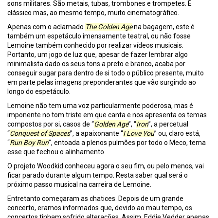
sons militares. São metais, tubas, trombones e trompetes. É
clássico mas, ao mesmo tempo, muito cinematográfico.
Apenas com o aclamado
The Golden Age
na bagagem, este é
também um espetáculo imensamente teatral, ou não fosse
Lemoine também conhecido por realizar vídeos musicais.
Portanto, um jogo de luz que, apesar de fazer lembrar algo
minimalista dado os seus tons a preto e branco, acaba por
conseguir sugar para dentro de si todo o público presente, muito
em parte pelas imagens preponderantes que vão surgindo ao
longo do espetáculo.
Lemoine não tem uma voz particularmente poderosa, mas é
imponente no tom triste em que canta e nos apresenta os temas
compostos por si, casos de “
Golden Age
”, “
Iron
”, a percetual
“
Conquest of Spaces
”, a apaixonante “
I Love You
” ou, claro está,
“
Run Boy Run
”, entoada a plenos pulmões por todo o Meco, tema
esse que fechou o alinhamento.
O projeto Woodkid conheceu agora o seu fim, ou pelo menos, vai
ficar parado durante algum tempo. Resta saber qual será o
próximo passo musical na carreira de Lemoine.
Entretanto começaram as chatices. Depois de um grande
concerto, eramos informados que, devido ao mau tempo, os
concertos tinham sofrido alterações. Assim, Eddie Vedder apenas