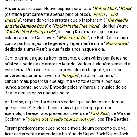
Ah, sim, as músicas. Houve espaço para tudo. “
Better Man
”, “
Black
”
(cantada praticamente apenas pelo público), “
Porch
”, “
Just
Breathe
”, temas de vários artistas que o inspiraram (“
The Needle
and the Damage Done
” e “
Rockin in the Free World
”, de Neil Young;
“
Tonight You Belong to Me
”, de Irving Kaufman e aqui com a
colaboração de Cat Power; “
Masters of War
”, de Bob Dylan e aqui
com a participação de Legendary Tigerman) e uma “
Guaranteed
”
dedicada a uma Patrícia que fazia anos naquele dia.
Com o tema da guerra bem presente, e com vários panfletos no
público a pedir paz e amor no Mundo, Vedder é alguém sensível a
este tema. Por isso, e para surpresa de muita gente, o cantor
enveredou por uma cover de “
Imagine
”, de John Lennon, “a
canção mais poderosa que alguma vez foi escrita e, por isso,
nunca a cantei ao vivo.” Entoada pelos milhares, a música do ex-
Beatle deu arrepios naquela noite.
Às tantas, alguém foi dizer a Vedder “que podia tocar o tempo
que quisesse”. E ele lá tocou mais algum tempo para, por
exemplo, oferecer aos presentes covers de “
Last Kiss
”, de Wayne
Cochran, e “
You’ve Got to Hide Your Love Away
”, dos The Beatles.
Foram praticamente duas horas e meia de um concerto que vai
ficar certamente marcado na história do Super Bock Super Rock.