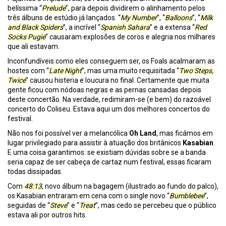
belíssima “
Prelude
”, para depois dividirem o alinhamento pelos
três álbuns de estúdio já lançados. “
My Number
”, “
Balloons
”, “
Milk
and Black Spiders
”, a incrível “
Spanish Sahara
” e a extensa “
Red
Socks Pugie
” causaram explosões de coros e alegria nos milhares
que ali estavam.
Inconfundíveis como eles conseguem ser, os Foals acalmaram as
hostes com “
Late Night
”, mas uma muito requisitada “
Two Steps,
Twice
” causou histeria e loucura no final. Certamente que muita
gente ficou com nódoas negras e as pernas cansadas depois
deste concertão. Na verdade, redimiram-se (e bem) do razoável
concerto do Coliseu. Estava aqui um dos melhores concertos do
festival.
Não nos foi possível ver a melancólica
Oh Land
, mas ficámos em
lugar privilegiado para assistir à atuação dos britânicos
Kasabian
.
E uma coisa garantimos: se existiam dúvidas sobre se a banda
seria capaz de ser cabeça de cartaz num festival, essas ficaram
todas dissipadas.
Com
48:13
, novo álbum na bagagem (ilustrado ao fundo do palco),
os Kasabian entraram em cena com o single novo “
Bumblebee
”,
seguidas de “
Steve
” e “
Treat
”, mas cedo se percebeu que o público
estava ali por outros hits.