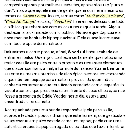
composto apenas por mulheres esbeltas, apresentou rap “puro e
duro”, mas o que aquele mar de gente queria ouvir era mesmo os
temas de
Sereia Louca
. Assim, temas como “
Mulher do Cacilheiro
”,
“
Casa No Campo
” e, claro, “
Vayorken
” fizeram as delícias que todo
o público que rebentava com as costuras daquela tenda. Algo a
destacar: a proximidade com o público. Nota-se que Capicua é a
nova menina bonita do hiphop nacional. E ela quase lacrimejava
com todo o apoio demonstrado.
Dali saímos a correr porque, afinal,
Woodkid
tinha acabado de
entrar em palco. Quem já o conhecia certamente que notou uma
maior coesão em palco entre o próprio e os restantes elementos
que o acompanham; afinal, a fórmula do francês
Yoann Lemoine
assenta na mesma premissa de algo épico, sempre em crescendo
e que não tem espaço para muito improviso. Já quem não o
conhecia certamente que terá ficado agradado com o espetáculo
visual e sonoro que presenciava em frente de seus olhos e, se não
fosse a presença de Eddie Vedder neste dia, estava aqui
encontrado o rei da noite.
Acompanhado por uma banda responsável pela percussão,
sopros e teclados, poucos diriam que este homem, que gesticula e
se apresenta em palco vestido como um rapper, podia criar uma
autêntica orquestra pop carregada de batidas que fazem lembrar