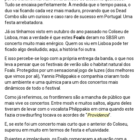
Tudo se encaixa perfeitamente. À medida que o tempo passa, o
duo vai ficando cada vez mais maduro, provando que os Dead
Combo são um curioso e caso raro de sucesso em Portugal. Uma
festa arrebatadora.
Já os tínhamos visto em outubro do ano passado no Coliseu de
Lisboa, mas a verdade é que estes
Foals
deram no SBSR um
concerto muito mais enérgico. Quem os viu em Lisboa pode ter
ficado algo desiludido; aqui, a história foi outra.
E isso percebe-se logo com a própria entrega da banda, o que nos
leva a pensar que os festivais de verão são o habitat natural dos
Foals. Protegidos por um sensacional jogo de luzes (dos melhores
que vimos por ali), Yannis Philippakis e companhia criaram todo
um ambiente e uma química para um dos concertos mais
dinâmicos de todo o festival.
Como já referimos, os frontlinners são a mancha de público que
mais vive os concertos. Entre mosh e muitos saltos, alguns deles
tiveram de levar com o vocalista Philippakis em cima quando este
fazia crowdsurfing tocava os acordes de “
Providence
”.
E, se este foi um concerto mais curto que o anterior do Coliseu,
superou em muito em termos de festa e efusividade.
Pujantes e implacáveis, os Foals começaram a atuação com a