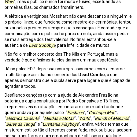
Wow
”, mas o público nunca foi muito efusivo, excetuando as
primeiras filas, os chamados frontlinners.
A elétrica e vertiginosa Mosshart não dava descanso a ninguém, e
o próprio Hince, que funciona como mestre-de-cerimónias, tentou
puxar pelos presentes sempre que o conseguia. É verdade que a
comunicação com o público foi parca ou nula, ainda assim pedia-
se mais entrega dos festivaleiros. No final, estranhou-se a
ausência de
Last Goodbye
, para infelicidade de muitos.
Não foi o melhor concerto dos The Kills em Portugal, mas a
verdade é que dificilmente eles dariam um mau espetáculo.
Já no palco EDP depressa nos impressionámos com a enorme
multidão que assistia ao concerto dos
Dead Combo
, o que
apenas demonstra que a dupla serve para lugar e que é capaz de
agradar a todos.
Desfilando canções (e com a ajuda de Alexandre Frazão na
bateria), a dupla constituída por Pedro Gonçalves e Tó Trips,
irrepreensíveis na atuação, encantaram com muita facilidade
quem andava por aquele palco. “
Pacheco
”, “
Cachupa Man
”,
“
Eléctrica Cadente
”, “
Miúdas e Motas
”, “
Waits
”, “
Bunch of Meninos
”,
“
Blues da Tanga
” e “
Lusitânia Playboys
”, enfim, vários temas que
misturam estilos tão diferentes como fado, rock ou blues, acabam
por se transformar num emaranhado de altíssima qualidade.