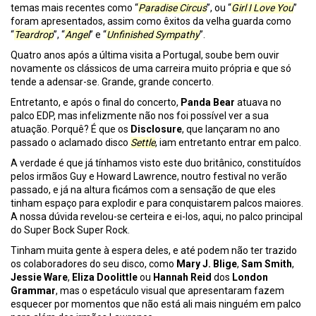
temas mais recentes como “
Paradise Circus
”, ou “
Girl I Love You
”
foram apresentados, assim como êxitos da velha guarda como
“
Teardrop
”, “
Angel
” e “
Unfinished Sympathy
”.
Quatro anos após a última visita a Portugal, soube bem ouvir
novamente os clássicos de uma carreira muito própria e que só
tende a adensar-se. Grande, grande concerto.
Entretanto, e após o final do concerto,
Panda Bear
atuava no
palco EDP, mas infelizmente não nos foi possível ver a sua
atuação. Porquê? É que os
Disclosure
, que lançaram no ano
passado o aclamado disco
Settle
, iam entretanto entrar em palco.
A verdade é que já tínhamos visto este duo britânico, constituídos
pelos irmãos Guy e Howard Lawrence, noutro festival no verão
passado, e já na altura ficámos com a sensação de que eles
tinham espaço para explodir e para conquistarem palcos maiores.
A nossa dúvida revelou-se certeira e ei-los, aqui, no palco principal
do Super Bock Super Rock.
Tinham muita gente à espera deles, e até podem não ter trazido
os colaboradores do seu disco, como
Mary J. Blige
,
Sam Smith
,
Jessie Ware
,
Eliza Doolittle
ou
Hannah Reid
dos
London
Grammar
, mas o espetáculo visual que apresentaram fazem
esquecer por momentos que não está ali mais ninguém em palco