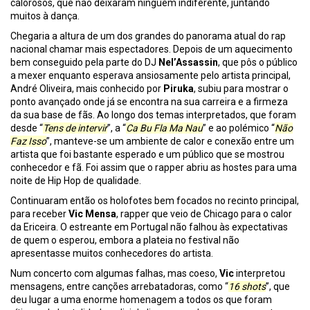
calorosos, que não deixaram ninguém indiferente, juntando
muitos à dança.
Chegaria a altura de um dos grandes do panorama atual do rap
nacional chamar mais espectadores. Depois de um aquecimento
bem conseguido pela parte do DJ
Nel’Assassin
, que pôs o público
a mexer enquanto esperava ansiosamente pelo artista principal,
André Oliveira, mais conhecido por
Piruka
, subiu para mostrar o
ponto avançado onde já se encontra na sua carreira e a firmeza
da sua base de fãs. Ao longo dos temas interpretados, que foram
desde “
Tens de intervir
”, a “
Ca Bu Fla Ma Nau
” e ao polémico “
Não
Faz Isso
”, manteve-se um ambiente de calor e conexão entre um
artista que foi bastante esperado e um público que se mostrou
conhecedor e fã. Foi assim que o rapper abriu as hostes para uma
noite de Hip Hop de qualidade.
Continuaram então os holofotes bem focados no recinto principal,
para receber
Vic Mensa
, rapper que veio de Chicago para o calor
da Ericeira. O estreante em Portugal não falhou às expectativas
de quem o esperou, embora a plateia no festival não
apresentasse muitos conhecedores do artista.
Num concerto com algumas falhas, mas coeso,
Vic
interpretou
mensagens, entre canções arrebatadoras, como “
16 shots
”, que
deu lugar a uma enorme homenagem a todos os que foram