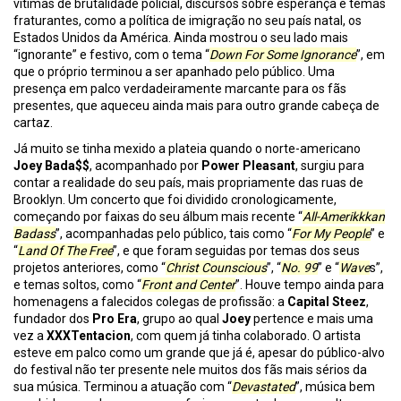
vítimas de brutalidade policial, discursos sobre esperança e temas
fraturantes, como a política de imigração no seu país natal, os
Estados Unidos da América. Ainda mostrou o seu lado mais
“ignorante” e festivo, com o tema “
Down For Some Ignorance
”, em
que o próprio terminou a ser apanhado pelo público. Uma
presença em palco verdadeiramente marcante para os fãs
presentes, que aqueceu ainda mais para outro grande cabeça de
cartaz.
Já muito se tinha mexido a plateia quando o norte-americano
Joey Bada$$
, acompanhado por
Power Pleasant
, surgiu para
contar a realidade do seu país, mais propriamente das ruas de
Brooklyn. Um concerto que foi dividido cronologicamente,
começando por faixas do seu álbum mais recente “
All-Amerikkkan
Badass
”, acompanhadas pelo público, tais como “
For My People
” e
“
Land Of The Free
”, e que foram seguidas por temas dos seus
projetos anteriores, como “
Christ Counscious
”, “
No. 99
” e “
Wave
s”,
e temas soltos, como “
Front and Center
”. Houve tempo ainda para
homenagens a falecidos colegas de profissão: a
Capital Steez
,
fundador dos
Pro Era
, grupo ao qual
Joey
pertence
e mais uma
vez a
XXXTentacion
, com quem já tinha colaborado. O artista
esteve em palco como um grande que já é, apesar do público-alvo
do festival não ter presente nele muitos dos fãs mais sérios da
sua música. Terminou a atuação com “
Devastated
”, música bem