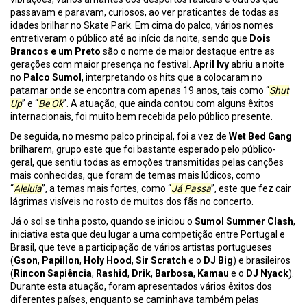
passavam e paravam, curiosos, ao ver praticantes de todas as
idades brilhar no Skate Park. Em cima do palco, vários nomes
entretiveram o público até ao início da noite, sendo que
Dois
Brancos e um Preto
são o nome de maior destaque entre as
gerações com maior presença no festival.
April Ivy
abriu a noite
no
Palco Sumol
, interpretando os hits que a colocaram no
patamar onde se encontra com apenas 19 anos, tais como “
Shut
Up
” e “
Be Ok
”. A atuação, que ainda contou com alguns êxitos
internacionais, foi muito bem recebida pelo público presente.
De seguida, no mesmo palco principal, foi a vez de
Wet Bed Gang
brilharem, grupo este que foi bastante esperado pelo público-
geral, que sentiu todas as emoções transmitidas pelas canções
mais conhecidas, que foram de temas mais lúdicos, como
“
Aleluia
”, a temas mais fortes, como “
Já Passa
”, este que fez cair
lágrimas visíveis no rosto de muitos dos fãs no concerto.
Já o sol se tinha posto, quando se iniciou o
Sumol Summer Clash
,
iniciativa esta que deu lugar a uma competição entre Portugal e
Brasil, que teve a participação de vários artistas portugueses
(
Gson
,
Papillon
,
Holy Hood
,
Sir
Scratch
e o
DJ Big
)
e brasileiros
(
Rincon Sapiência
,
Rashid
,
Drik
,
Barbosa
,
Kamau
e o
DJ Nyack
).
Durante esta atuação, foram apresentados vários êxitos dos
diferentes países, enquanto se caminhava também pelas