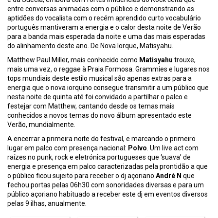
entre conversas animadas com o público e demonstrando as
aptidões do vocalista com o recém aprendido curto vocabulário
português mantiveram a energia e o calor desta noite de Verão
para a banda mais esperada da noite e uma das mais esperadas
do alinhamento deste ano. De Nova Iorque, Matisyahu.
Matthew Paul Miller, mais conhecido como
Matisyahu
trouxe,
mais uma vez, o reggae à Praia Formosa. Grammies e lugares nos
tops mundiais deste estilo musical são apenas extras para a
energia que o nova iorquino consegue transmitir a um público que
nesta noite de quinta até foi convidado a partilhar o palco e
festejar com Matthew, cantando desde os temas mais
conhecidos a novos temas do novo álbum apresentado este
Verão, mundialmente.
A encerrar a primeira noite do festival, e marcando o primeiro
lugar em palco com presença nacional:
Polvo
. Um live act com
raízes no punk, rock e eletrónica portugueses que ‘suava’ de
energia e presença em palco caracterizadas pela prontidão a que
o público ficou sujeito para receber o dj açoriano
André N
que
fechou portas pelas 06h30 com sonoridades diversas e para um
público açoriano habituado a receber este dj em eventos diversos
pelas 9 ilhas, anualmente.