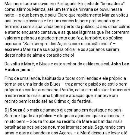
Mas nem tudo se ouviu em Português. Em jeito de “brincadeira”,
como afirmou Mariza, até um tema de Nirvana se ouviu nessa
noite – e que bem que saiu! Claro que rapidamente Mariza voltou
aos temas clássicos e fez um concerto bem prolongado que
terminou com a sua vinda bem perto do público. O seu olhar calmo
e atento enquanto cantava, e as quase lágrimas que lhe correram
valeram pelo seu agradecimento que fez, também, ao público
açoriano. “Saio sempre dos Açores com o coração cheio” –
escreveu Mariza na sua página oficial; e os açorianos saíram
desta noite de alma e coração cheio!
De volta à Maré, o Blues e este senhor do estilo musical:
John Lee
Hooker junior
.
Filho de uma lenda, habituado a tocar com lendas e ele próprio a
tornar-se uma lenda do Blues – traz amor e paixão ao estilo bem
próprio do cantor americano. Paixão, calor e muito suor trouxeram
a este recinto mais uma brilhante atuação que manteve um
recinto bem lotado até ao último dj do festival.
Dj Souza
é o mais aclamado dj açoriano em destaque no país.
Sempre ligado ao público – e logo ao açoriano que o acarinha e
muito bem – Souza trouxe ao recinto da Maré as batidas mais
batalhadas nos palcos noturnos internacionais. Segurando com
amor e garra a bandeira dos Açores – a Maré deixou-se levar até