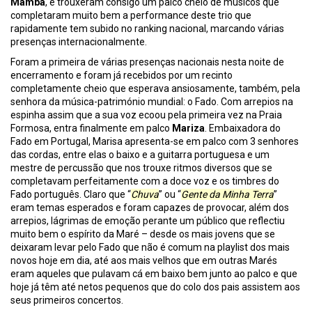
Mamba
, e trouxeram consigo um palco cheio de músicos que
completaram muito bem a performance deste trio que
rapidamente tem subido no ranking nacional, marcando várias
presenças internacionalmente.
Foram a primeira de várias presenças nacionais nesta noite de
encerramento e foram já recebidos por um recinto
completamente cheio que esperava ansiosamente, também, pela
senhora da música-património mundial: o Fado. Com arrepios na
espinha assim que a sua voz ecoou pela primeira vez na Praia
Formosa, entra finalmente em palco
Mariza
. Embaixadora do
Fado em Portugal, Marisa apresenta-se em palco com 3 senhores
das cordas, entre elas o baixo e a guitarra portuguesa e um
mestre de percussão que nos trouxe ritmos diversos que se
completavam perfeitamente com a doce voz e os timbres do
Fado português. Claro que “
Chuva
” ou “
Gente da Minha Terra
”
eram temas esperados e foram capazes de provocar, além dos
arrepios, lágrimas de emoção perante um público que reflectiu
muito bem o espírito da Maré – desde os mais jovens que se
deixaram levar pelo Fado que não é comum na playlist dos mais
novos hoje em dia, até aos mais velhos que em outras Marés
eram aqueles que pulavam cá em baixo bem junto ao palco e que
hoje já têm até netos pequenos que do colo dos pais assistem aos
seus primeiros concertos.