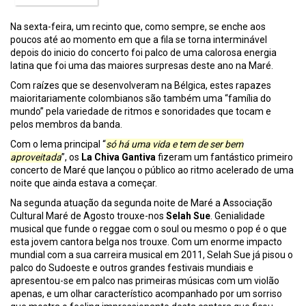
Na sexta-feira, um recinto que, como sempre, se enche aos
poucos até ao momento em que a fila se torna interminável
depois do inicio do concerto foi palco de uma calorosa energia
latina que foi uma das maiores surpresas deste ano na Maré.
Com raízes que se desenvolveram na Bélgica, estes rapazes
maioritariamente colombianos são também uma “família do
mundo” pela variedade de ritmos e sonoridades que tocam e
pelos membros da banda.
Com o lema principal “
só há uma vida e tem de ser bem
aproveitada
”, os
La Chiva Gantiva
fizeram um fantástico primeiro
concerto de Maré que lançou o público ao ritmo acelerado de uma
noite que ainda estava a começar.
Na segunda atuação da segunda noite de Maré a Associação
Cultural Maré de Agosto trouxe-nos
Selah Sue
. Genialidade
musical que funde o reggae com o soul ou mesmo o pop é o que
esta jovem cantora belga nos trouxe. Com um enorme impacto
mundial com a sua carreira musical em 2011, Selah Sue já pisou o
palco do Sudoeste e outros grandes festivais mundiais e
apresentou-se em palco nas primeiras músicas com um violão
apenas, e um olhar característico acompanhado por um sorriso