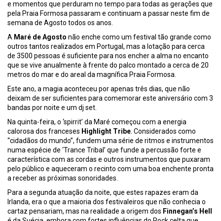
e momentos que perduram no tempo para todas as gerações que
pela Praia Formosa passaram e continuam a passar neste fim de
semana de Agosto todos os anos.
A
Maré de Agosto
não enche como um festival tão grande como
outros tantos realizados em Portugal, mas a lotação para cerca
de 3500 pessoas é suficiente para nos encher a alma no encanto
que se vive anualmente à frente do palco montado a cerca de 20
metros do mar e do areal da magnífica Praia Formosa.
Este ano, a magia aconteceu por apenas três dias, que não
deixam de ser suficientes para comemorar este aniversário com 3
bandas por noite e um dj set.
Na quinta-feira, o ‘spirrit’ da Maré começou com a energia
calorosa dos franceses
Highlight Tribe
. Considerados como
“cidadãos do mundo”, fundem uma série de ritmos e instrumentos
numa espécie de ‘Trance Tribal’ que funde a percussão forte e
característica com as cordas e outros instrumentos que puxaram
pelo público e aqueceram o recinto com uma boa enchente pronta
a receber as próximas sonoridades.
Para a segunda atuação da noite, que estes rapazes eram da
Irlanda, era o que a maioria dos festivaleiros que não conhecia o
cartaz pensariam, mas na realidade a origem dos
Finnegan’s Hell
é da Suécia, embora com fortes influências do Rock celta que