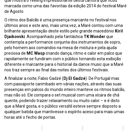
que mostra o feeling impressionante desta cantora que ficou
marcada como uma das favoritas da edição 2014 do festival Maré
de Agosto.
O ritmo dos Balcãs é uma presença marcante no festival nos
últimos anos e este ano, mais uma vez, a Maré contou com uma
brilhante apresentação deste estilo pelo grande macedónio
Kiril
Djaikovski
. Acompanhado pela fantástica
TK Wonder
que
contempla a performance conjunta dos instrumentos de sopro,
pelo homem aos comandos na mesa de mistura e pela ajuda
preciosa de
MC Wasp
criando dança, ritmo e calor em palco que
rapidamente se fundiram com o público tornando esta exibição
diferente e marcante para o historial da dance music que a Maré
nos traz sempre ao final das noites dos últimos festivais.
A finalizar a noite, Fabio Gadzé (
Dj El Gadzé
). De Portugal mas
com passaporte carimbado em várias nações, através das suas
presenças em palcos do mundo inteiro manteve os ritmos balcãs,
mas não só. Ele compara o set musical com uma xícara de chá
quente, podendo trazer relaxamento ou muito calor – e é disto
que a Maré gosta, e o público versátil esteve sempre disposto a
qualquer batida que mantivesse o espírito aceso para mais umas
horas até o fecho de portas.