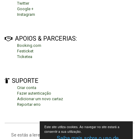
Twitter
Google +
Instagram
APOIOS & PARCERIAS:
Booking.com
Festicket
Ticketea
SUPORTE
Criar conta
Fazer autenticação
Adicionar um novo cartaz
Reportar erro
Este site utiliza cookies. Ao navegar no site estará a
consentir a sua utilização.
Se estás a leres isto, significa que estás no fundo da página.
Saiba mais sobre o uso de