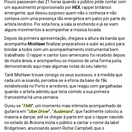
Pouco passavam das 21 horas quando o público pôde contar com
um aquecimento proporcionado por
HEX
, rapper britânico
emergente, que deixou surpreso quem não o conhecia e não
contava com uma presença tão energética em palco por parte do
artista londrino. Por esta hora, a sala ia enchendo e já se viam
alguns movimentos a acompanhar a música tocada.
Depois da primeira apresentação, chegava a altura da banda que
acompanha
Mishlawi
finalizar preparativos e subir ao palco para
brindar a todos com um acompanhamento instrumental bem
trabalhado. O rapper e cantor luso-americano foi recebido depois
de muita ânsia, e acompanhou os músicos de uma forma justa,
demonstrando aqui mais algumas notas do seu talento.
Tarik Mishlawi trouxe consigo os seus sucessos, e à medida que
cada um ia soando, percebia-se a eforia da base de fãs
estabelecida no Porto e arredores, que reagiu com gargalhadas
quando o artista admitiu que teria comido a sua primeira
francesinha há uma semana.
Ouviu-se “
FMR
”, um momento mais intimista acompanhado de
guitarra em “
Uber Driver
”, “
Audemars
”, que facilmente colocou a
maioria a dançar, até se chegar à parte em que o rapper nascido
no estado do Arizona incita o público a cantar o nome da label
Bridgetown, anunciando assim Richie Campbell, que o