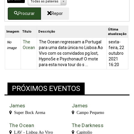
Todas as palavras
Procurar
Repor
Última
Imagem
Título
Descrição
atualização
The
The Ocean regressam a Portugal
sexta-
No
Ocean
para uma data única no Lisboa Ao
feira, 22
image
Vivo com os convidados pg.lost,
outubro
Hypno5e e Psychonaut! O mote
2021
para esta nova tour do s ...
16:20
PRÓXIMOS EVENTOS
James
James
Super Bock Arena
Campo Pequeno
The Ocean
The Darkness
LAV - Lisboa Ao Vivo
Capitolio