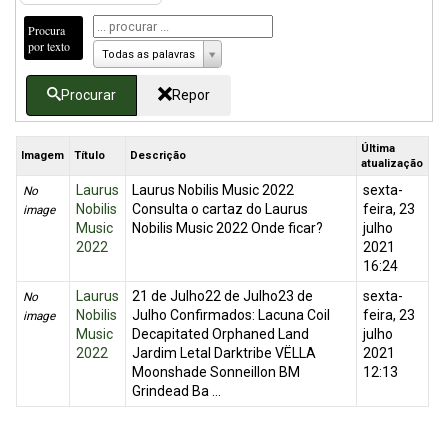
Procura
por texto
Todas as palavras
Procurar
Repor
Última
Imagem
Título
Descrição
atualização
Laurus
Laurus Nobilis Music 2022
sexta-
No
Nobilis
Consulta o cartaz do Laurus
feira, 23
image
Music
Nobilis Music 2022 Onde ficar?
julho
2022
2021
16:24
Laurus
21 de Julho22 de Julho23 de
sexta-
No
Nobilis
Julho Confirmados: Lacuna Coil
feira, 23
image
Music
Decapitated Orphaned Land
julho
2022
Jardim Letal Darktribe VËLLA
2021
Moonshade Sonneillon BM
12:13
Grindead Ba ...