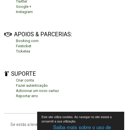
Twitter
Google +
Instagram
APOIOS & PARCERIAS:
Booking.com
Festicket
Ticketea
SUPORTE
Criar conta
Fazer autenticação
Adicionar um novo cartaz
Reportar erro
Este site utiliza cookies. Ao navegar no site estará a
consentir a sua utilização.
Se estás a leres isto, significa que estás no fundo da página.
Saiba mais sobre o uso de