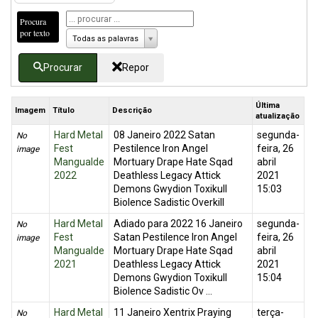
Procura
por texto
Todas as palavras
Procurar
Repor
Última
Imagem
Título
Descrição
atualização
Hard Metal
08 Janeiro 2022 Satan
segunda-
No
Fest
Pestilence Iron Angel
feira, 26
image
Mangualde
Mortuary Drape Hate Sqad
abril
2022
Deathless Legacy Attick
2021
Demons Gwydion Toxikull
15:03
Biolence Sadistic Overkill
Hard Metal
Adiado para 2022 16 Janeiro
segunda-
No
Fest
Satan Pestilence Iron Angel
feira, 26
image
Mangualde
Mortuary Drape Hate Sqad
abril
2021
Deathless Legacy Attick
2021
Demons Gwydion Toxikull
15:04
Biolence Sadistic Ov ...
Hard Metal
11 Janeiro Xentrix Praying
terça-
No