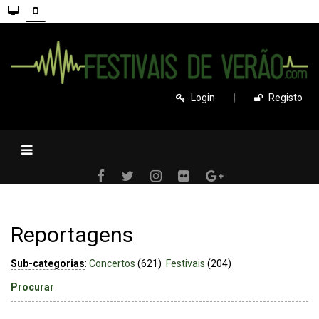
Login
|
Registo
Reportagens
Sub-categorias
:
Concertos
(621)
Festivais
(204)
Procurar