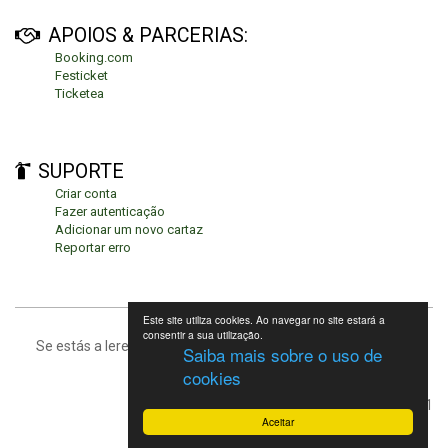
APOIOS & PARCERIAS:
Booking.com
Festicket
Ticketea
SUPORTE
Criar conta
Fazer autenticação
Adicionar um novo cartaz
Reportar erro
Este site utiliza cookies. Ao navegar no site estará a
consentir a sua utilização.
Se estás a leres isto, significa que estás no fundo da página.
Saiba mais sobre o uso de
cookies
Festivais de Verão 2021
Aceitar