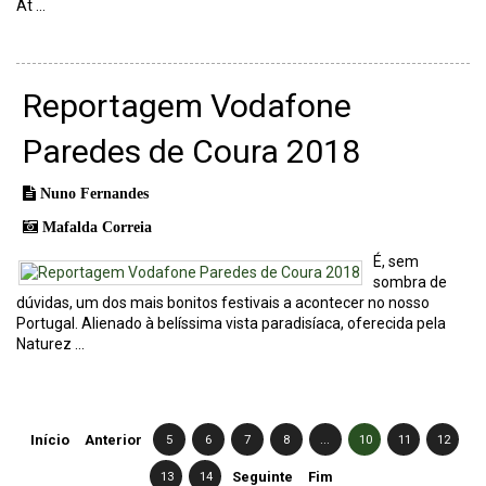
At ...
Reportagem Vodafone
Paredes de Coura 2018
Nuno Fernandes
Mafalda Correia
É, sem
sombra de
dúvidas, um dos mais bonitos festivais a acontecer no nosso
Portugal. Alienado à belíssima vista paradisíaca, oferecida pela
Naturez ...
Início
Anterior
5
6
7
8
...
10
11
12
13
14
Seguinte
Fim