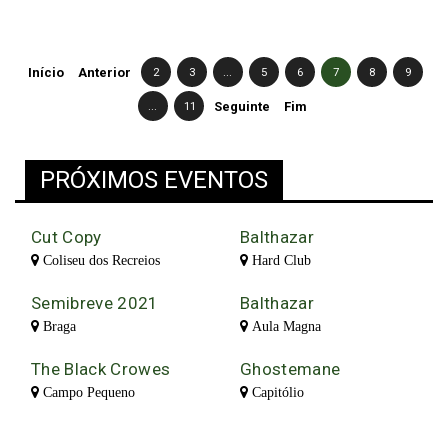
Início
Anterior
2
3
...
5
6
7
8
9
...
11
Seguinte
Fim
PRÓXIMOS EVENTOS
Cut Copy
Balthazar
Coliseu dos Recreios
Hard Club
Semibreve 2021
Balthazar
Braga
Aula Magna
The Black Crowes
Ghostemane
Campo Pequeno
Capitólio