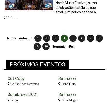
North Music Festival, numa
celebração nostálgica que
atraiu um pouco de toda a
gente. ...
Início
Anterior
1
2
3
4
...
6
7
8
9
10
Seguinte
Fim
PRÓXIMOS EVENTOS
Cut Copy
Balthazar
Coliseu dos Recreios
Hard Club
Semibreve 2021
Balthazar
Braga
Aula Magna