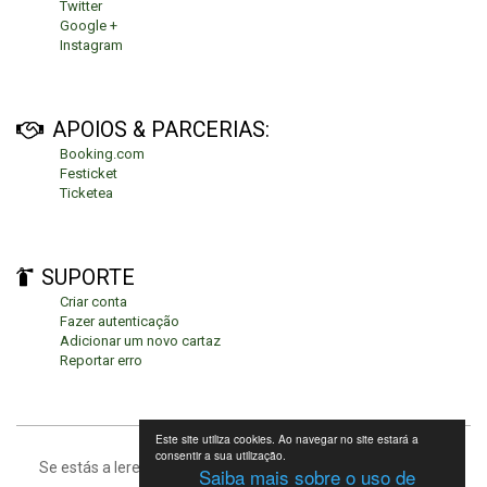
Twitter
Google +
Instagram
APOIOS & PARCERIAS:
Booking.com
Festicket
Ticketea
SUPORTE
Criar conta
Fazer autenticação
Adicionar um novo cartaz
Reportar erro
Este site utiliza cookies. Ao navegar no site estará a
consentir a sua utilização.
Se estás a leres isto, significa que estás no fundo da página.
Saiba mais sobre o uso de