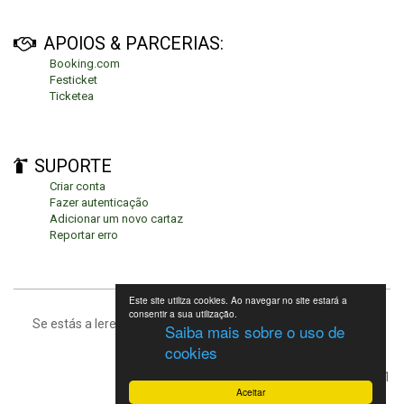
APOIOS & PARCERIAS:
Booking.com
Festicket
Ticketea
SUPORTE
Criar conta
Fazer autenticação
Adicionar um novo cartaz
Reportar erro
Este site utiliza cookies. Ao navegar no site estará a
consentir a sua utilização.
Se estás a leres isto, significa que estás no fundo da página.
Saiba mais sobre o uso de
cookies
Festivais de Verão 2021
Aceitar