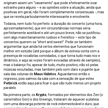
originam assim um “casamento” que pode efetivamente soar
estranho para alguns – e as opiniões sobre a atuação, ainda que
positivas em geral, não foram completamente consensuais -, mas
que se revela particularmente interessante e envolvente.
Todavia, nem tudo foi perfeito: a duração do concerto (uma hora,
aproximadamente), que em circunstâncias normais seria
perfeitamente aceitável e até um pouco breve, não se justificou
com algo maioritariamente ruidoso e frenético – este tipo de
concertos querem-se “short and sweet”. Pode-se também
argumentar que ainda há certos elementos que funcionam
melhor em estúdio (até porque o álbum de estreia conta com a
presença de vocalistas convidados, o que torna tudo mais rico e
dinâmico, e aqui as vozes foram evocadas através de samples),
mas o balanço foi, apesar de tudo, muito positivo, não só pelas
músicas escutadas, mas também pelo som claro e pujante que
saía das colunas do
Maus Hábitos
. Aguardamos então o
regresso, pois saímos da sala com a sensação de que estes
Petbrick
estão aqui para ficar e que são tudo menos um projeto
paralelo.
Na primeira parte, os
Krypto
, formados por elementos dos Zen (o
carismático Gon) e dos Greengo, trataram de aquecer a plateia
com uma descarga potente de rock indomesticável e duro, que