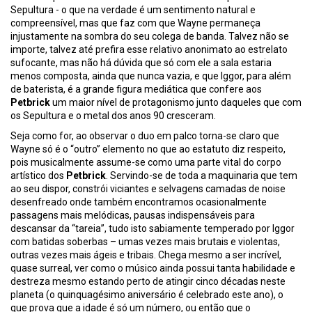
Sepultura - o que na verdade é um sentimento natural e
compreensível, mas que faz com que Wayne permaneça
injustamente na sombra do seu colega de banda. Talvez não se
importe, talvez até prefira esse relativo anonimato ao estrelato
sufocante, mas não há dúvida que só com ele a sala estaria
menos composta, ainda que nunca vazia, e que Iggor, para além
de baterista, é a grande figura mediática que confere aos
Petbrick
um maior nível de protagonismo junto daqueles que com
os Sepultura e o metal dos anos 90 cresceram.
Seja como for, ao observar o duo em palco torna-se claro que
Wayne só é o “outro” elemento no que ao estatuto diz respeito,
pois musicalmente assume-se como uma parte vital do corpo
artístico dos
Petbrick
. Servindo-se de toda a maquinaria que tem
ao seu dispor, constrói viciantes e selvagens camadas de noise
desenfreado onde também encontramos ocasionalmente
passagens mais melódicas, pausas indispensáveis para
descansar da “tareia”, tudo isto sabiamente temperado por Iggor
com batidas soberbas – umas vezes mais brutais e violentas,
outras vezes mais ágeis e tribais. Chega mesmo a ser incrível,
quase surreal, ver como o músico ainda possui tanta habilidade e
destreza mesmo estando perto de atingir cinco décadas neste
planeta (o quinquagésimo aniversário é celebrado este ano), o
que prova que a idade é só um número, ou então que o