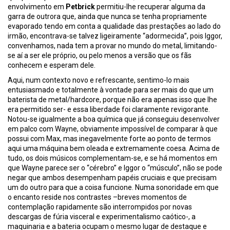
envolvimento em
Petbrick
permitiu-lhe recuperar alguma da
garra de outrora que, ainda que nunca se tenha propriamente
evaporado tendo em conta a qualidade das prestações ao lado do
irmão, encontrava-se talvez ligeiramente “adormecida”, pois Iggor,
convenhamos, nada tem a provar no mundo do metal, limitando-
se aí a ser ele próprio, ou pelo menos a versão que os fãs
conhecem e esperam dele.
Aqui, num contexto novo e refrescante, sentimo-lo mais
entusiasmado e totalmente à vontade para ser mais do que um
baterista de metal/hardcore, porque não era apenas isso que lhe
era permitido ser- e essa liberdade foi claramente revigorante.
Notou-se igualmente a boa química que já conseguiu desenvolver
em palco com Wayne, obviamente impossível de comparar à que
possui com Max, mas inegavelmente forte ao ponto de termos
aqui uma máquina bem oleada e extremamente coesa. Acima de
tudo, os dois músicos complementam-se, e se há momentos em
que Wayne parece ser o “cérebro” e Iggor o “músculo”, não se pode
negar que ambos desempenham papéis cruciais e que precisam
um do outro para que a coisa funcione. Numa sonoridade em que
o encanto reside nos contrastes –breves momentos de
contemplação rapidamente são interrompidos por novas
descargas de fúria visceral e experimentalismo caótico-, a
maquinaria e a bateria ocupam o mesmo lugar de destaque e