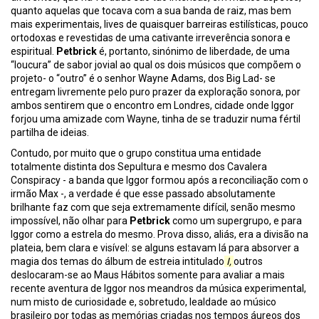
quanto aquelas que tocava com a sua banda de raiz, mas bem
mais experimentais, lives de quaisquer barreiras estilísticas, pouco
ortodoxas e revestidas de uma cativante irreverência sonora e
espiritual.
Petbrick
é, portanto, sinónimo de liberdade, de uma
“loucura” de sabor jovial ao qual os dois músicos que compõem o
projeto- o “outro” é o senhor Wayne Adams, dos Big Lad- se
entregam livremente pelo puro prazer da exploração sonora, por
ambos sentirem que o encontro em Londres, cidade onde Iggor
forjou uma amizade com Wayne, tinha de se traduzir numa fértil
partilha de ideias.
Contudo, por muito que o grupo constitua uma entidade
totalmente distinta dos Sepultura e mesmo dos Cavalera
Conspiracy - a banda que Iggor formou após a reconciliação com o
irmão Max -, a verdade é que esse passado absolutamente
brilhante faz com que seja extremamente difícil, senão mesmo
impossível, não olhar para
Petbrick
como um supergrupo, e para
Iggor como a estrela do mesmo. Prova disso, aliás, era a divisão na
plateia, bem clara e visível: se alguns estavam lá para absorver a
magia dos temas do álbum de estreia intitulado
I,
outros
deslocaram-se ao Maus Hábitos somente para avaliar a mais
recente aventura de Iggor nos meandros da música experimental,
num misto de curiosidade e, sobretudo, lealdade ao músico
brasileiro por todas as memórias criadas nos tempos áureos dos