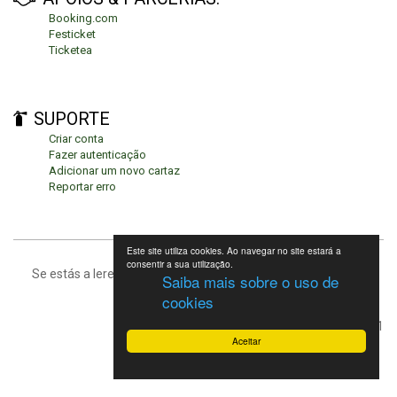
Booking.com
Festicket
Ticketea
SUPORTE
Criar conta
Fazer autenticação
Adicionar um novo cartaz
Reportar erro
Este site utiliza cookies. Ao navegar no site estará a
consentir a sua utilização.
Se estás a leres isto, significa que estás no fundo da página.
Saiba mais sobre o uso de
cookies
Festivais de Verão 2021
Aceitar