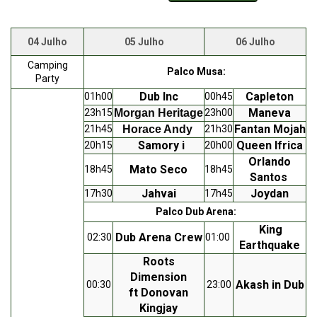
04 Julho
05 Julho
06 Julho
Camping
Palco Musa:
Party
Dub Inc
Capleton
01h00
00h45
Maneva
23h15
Morgan Heritage
23h00
Fantan Mojah
21h45
Horace Andy
21h30
Samory i
Queen Ifrica
20h15
20h00
Orlando
Mato Seco
18h45
18h45
Santos
Jahvai
Joydan
17h30
17h45
Palco Dub Arena:
King
Dub Arena Crew
02:30
01:00
Earthquake
Roots
Dimension
Akash in Dub
00:30
23:00
ft
Donovan
Kingjay