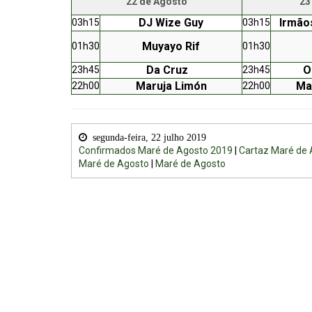
22 de Agosto
23
DJ Wize Guy
Irmão
03h15
03h15
Muyayo Rif
01h30
01h30
Da Cruz
O
23h45
23h45
Maruja Limón
Ma
22h00
22h00
segunda-feira, 22 julho 2019
Confirmados Maré de Agosto 2019
|
Cartaz Maré de
Maré de Agosto
|
Maré de Agosto