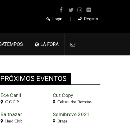
Login
|
Registo
SATEMPOS
LÁ FORA
PRÓXIMOS EVENTOS
Ece Canli
Cut Copy
C.C.C.P.
Coliseu dos Recreios
Balthazar
Semibreve 2021
Hard Club
Braga