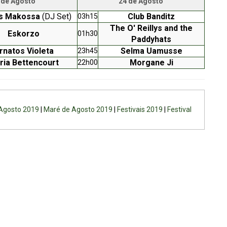
 de Agosto
24 de Agosto
s Makossa
(DJ Set)
Club Banditz
03h15
The O' Reillys and the
Eskorzo
01h30
Paddyhats
rnatos Violeta
Selma Uamusse
23h45
ria Bettencourt
Morgane Ji
22h00
 Agosto 2019
|
Maré de Agosto 2019
|
Festivais 2019
|
Festival