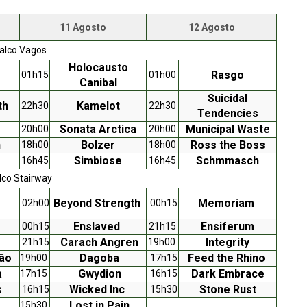
11 Agosto
12 Agosto
alco Vagos
Holocausto
Rasgo
01h15
01h00
Canibal
Suicidal
th
Kamelot
22h30
22h30
Tendencies
Sonata Arctica
Municipal Waste
20h00
20h00
n
Bolzer
Ross the Boss
18h00
18h00
Simbiose
Schmmasch
16h45
16h45
lco Stairway
Beyond Strength
Memoriam
02h00
00h15
Enslaved
Ensiferum
00h15
21h15
Carach Angren
Integrity
21h15
19h00
rão
Dagoba
Feed the Rhino
19h00
17h15
a
Gwydion
Dark Embrace
17h15
16h15
s
Wicked Inc
Stone Rust
16h15
15h30
Lost in Pain
15h30