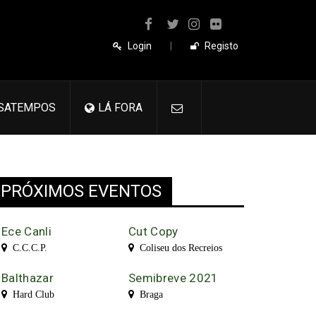
Login
|
Registo
SATEMPOS
LÁ FORA
PRÓXIMOS EVENTOS
Ece Canli
Cut Copy
C.C.C.P.
Coliseu dos Recreios
Balthazar
Semibreve 2021
Hard Club
Braga