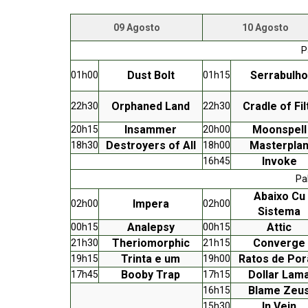
09 Agosto
10 Agosto
P
Dust Bolt
Serrabulho
01h00
01h15
Orphaned Land
Cradle of Fil
22h30
22h30
Insammer
Moonspell
20h15
20h00
Destroyers of All
Masterpla
18h30
18h00
Invoke
16h45
Pa
Abaixo Cu
Impera
02h00
02h00
Sistema
Analepsy
Attic
00h15
00h15
Theriomorphic
Converge
21h30
21h15
Trinta e um
Ratos de Po
19h15
19h00
Booby Trap
Dollar Lam
17h45
17h15
Blame Zeu
16h15
In Vein
15h30