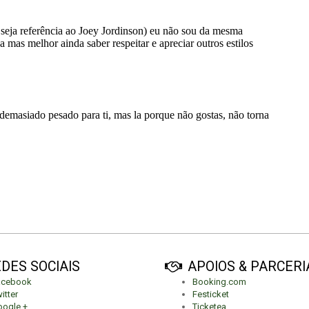
DES SOCIAIS
APOIOS & PARCERI
acebook
Booking.com
itter
Festicket
ogle +
Ticketea