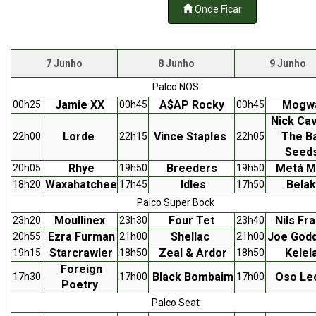
Onde Ficar
7 Junho
8 Junho
9 Junho
Palco NOS
Jamie XX
A$AP Rocky
Mogw
00h25
00h45
00h45
Nick Ca
Lorde
Vince Staples
The B
22h00
22h15
22h05
Seed
Rhye
Breeders
Metá M
20h05
19h50
19h50
Waxahatchee
Idles
Bela
18h20
17h45
17h50
Palco Super Bock
Moullinex
Four Tet
Nils Fr
23h20
23h30
23h40
Ezra Furman
Shellac
Joe God
20h55
21h00
21h00
Starcrawler
Zeal & Ardor
Kelel
19h15
18h50
18h50
Foreign
Black Bombaim
Oso Le
17h30
17h00
17h00
Poetry
Palco Seat