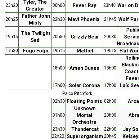
Tyler, The
Fever Ray
War on D
23h20
00h00
23h40
Creator
Father John
Mavi Phoenix
Wolf Pa
20h25
22h30
21h45
Misty
Publi
The Twilight
Grizzly Bear
Servi
19h15
20h50
20h30
Sad
Broadcas
Fogo Fogo
Mattiel
Flat Wo
17h30
19h15
19h15
Rollin
Blacko
Amen Dunes
18h00
18h00
Coast
Feve
Solar Corona
Luís Se
17h00
17h00
Palco Pitchfork
Floating Points
Arca
02h30
02h30
Unknown
Mortal
Abr
01h00
23h30
Orchestra
Thundercat
Jay S
23h30
22h00
Superorganism
Kelsey
22h20
20h45