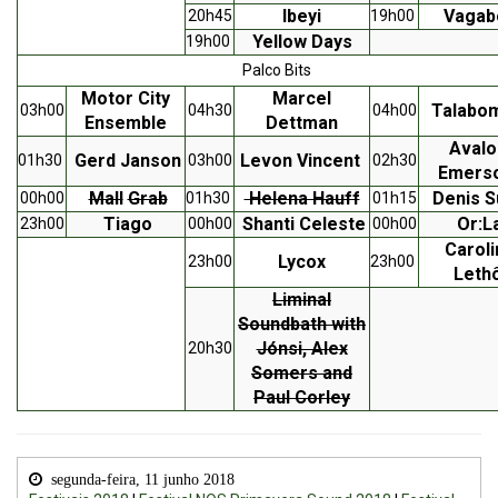
Ibeyi
Vagab
20h45
19h00
Yellow Days
19h00
Palco Bits
Motor City
Marcel
Talabo
03h00
04h30
04h00
Ensemble
Dettman
Avalo
Gerd Janson
Levon Vincent
01h30
03h00
02h30
Emers
Mall
Grab
Helena Hauff
Denis S
00h00
01h30
01h15
Tiago
Shanti Celeste
Or:L
23h00
00h00
00h00
Caroli
Lycox
23h00
23h00
Leth
Liminal
Soundbath with
Jónsi, Alex
20h30
Somers and
Paul Corley
segunda-feira, 11 junho 2018