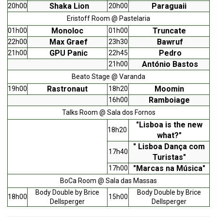
Shaka Lion
Paraguaii
20h00
20h00
Eristoff Room @ Pastelaria
Monoloc
Truncate
01h00
01h00
Max Graef
Bawruf
22h00
23h30
GPU Panic
Pedro
21h00
22h45
António Bastos
21h00
Beato Stage @ Varanda
Rastronaut
Moomin
19h00
18h20
Ramboiage
16h00
Talks Room @ Sala dos Fornos
"Lisboa is the new
18h20
what?"
" Lisboa Dança com
17h40
Turistas"
"Marcas na Música"
17h00
BoCa Room @ Sala das Massas
Body Double by Brice
Body Double by Brice
18h00
15h00
Dellsperger
Dellsperger