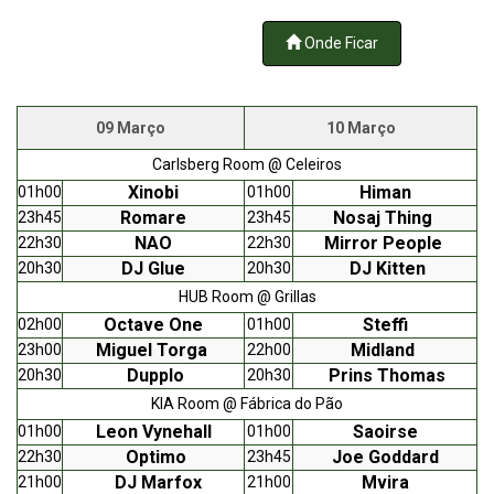
Onde Ficar
09 Março
10 Março
Carlsberg Room @ Celeiros
Xinobi
Himan
01h00
01h00
Romare
Nosaj Thing
23h45
23h45
NAO
Mirror People
22h30
22h30
DJ Glue
DJ Kitten
20h30
20h30
HUB Room @ Grillas
Octave One
Steffi
02h00
01h00
Miguel Torga
Midland
23h00
22h00
Dupplo
Prins Thomas
20h30
20h30
KIA Room @ Fábrica do Pão
Leon Vynehall
Saoirse
01h00
01h00
Optimo
Joe Goddard
22h30
23h45
DJ Marfox
Mvira
21h00
21h00