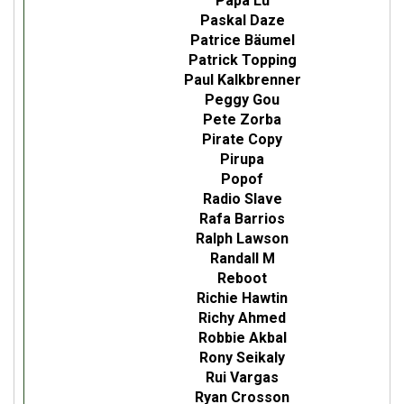
Papa Lu
Paskal Daze
Patrice Bäumel
Patrick Topping
Paul Kalkbrenner
Peggy Gou
Pete Zorba
Pirate Copy
Pirupa
Popof
Radio Slave
Rafa Barrios
Ralph Lawson
Randall M
Reboot
Richie Hawtin
Richy Ahmed
Robbie Akbal
Rony Seikaly
Rui Vargas
Ryan Crosson