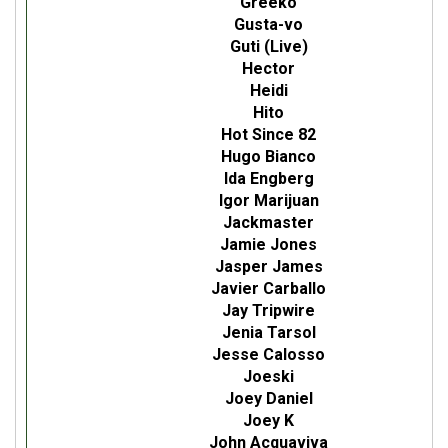
Greeko
Gusta-vo
Guti (Live)
Hector
Heidi
Hito
Hot Since 82
Hugo Bianco
Ida Engberg
Igor Marijuan
Jackmaster
Jamie Jones
Jasper James
Javier Carballo
Jay Tripwire
Jenia Tarsol
Jesse Calosso
Joeski
Joey Daniel
Joey K
John Acquaviva