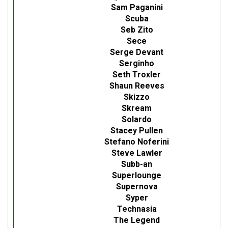
Sam Paganini
Scuba
Seb Zito
Sece
Serge Devant
Serginho
Seth Troxler
Shaun Reeves
Skizzo
Skream
Solardo
Stacey Pullen
Stefano Noferini
Steve Lawler
Subb-an
Superlounge
Supernova
Syper
Technasia
The Legend