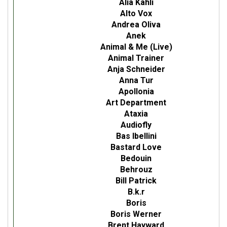
Alia Kahli
Alto Vox
Andrea Oliva
Anek
Animal & Me (Live)
Animal Trainer
Anja Schneider
Anna Tur
Apollonia
Art Department
Ataxia
Audiofly
Bas Ibellini
Bastard Love
Bedouin
Behrouz
Bill Patrick
B.k.r
Boris
Boris Werner
Brent Hayward