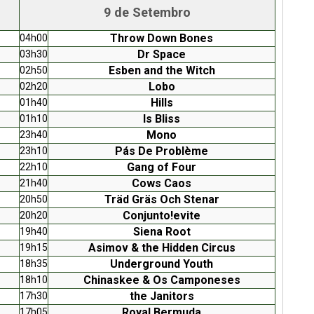
9 de Setembro
Throw Down Bones
04h00
Dr Space
03h30
Esben and the Witch
02h50
Lobo
02h20
Hills
01h40
Is Bliss
01h10
Mono
23h40
Pás De Problème
23h10
Gang of Four
22h10
Cows Caos
21h40
Träd Gräs Och Stenar
20h50
Conjunto!evite
20h20
Siena Root
19h40
Asimov & the Hidden Circus
19h15
Underground Youth
18h35
Chinaskee & Os Camponeses
18h10
the Janitors
17h30
Royal Bermuda
17h05