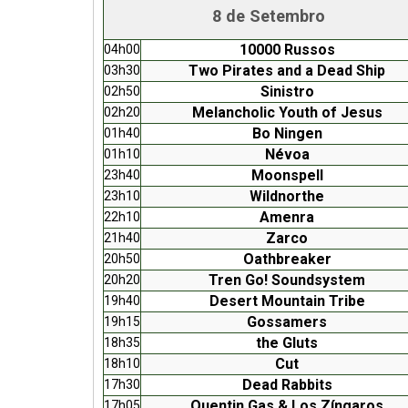
8 de Setembro
10000 Russos
04h00
Two Pirates and a Dead Ship
03h30
Sinistro
02h50
Melancholic Youth of Jesus
02h20
Bo Ningen
01h40
Névoa
01h10
Moonspell
23h40
Wildnorthe
23h10
Amenra
22h10
Zarco
21h40
Oathbreaker
20h50
Tren Go! Soundsystem
20h20
Desert Mountain Tribe
19h40
Gossamers
19h15
the Gluts
18h35
Cut
18h10
Dead Rabbits
17h30
Quentin Gas & Los Zíngaros
17h05