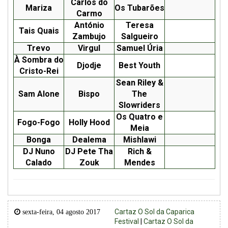
Carlos do
Mariza
Os Tubarões
Carmo
António
Teresa
Tais Quais
Zambujo
Salgueiro
Trevo
Virgul
Samuel Úria
À Sombra do
Djodje
Best Youth
Cristo-Rei
Sean Riley &
Sam Alone
Bispo
The
Slowriders
Os Quatro e
Fogo-Fogo
Holly Hood
Meia
Bonga
Dealema
Mishlawi
DJ Nuno
DJ Pete Tha
Rich &
Calado
Zouk
Mendes
Cartaz O Sol da Caparica
sexta-feira, 04 agosto 2017
Festival
|
Cartaz O Sol da