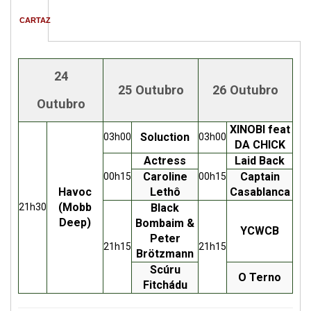
CARTAZ
24
25 Outubro
26 Outubro
Outubro
XINOBI
feat
Soluction
03h00
03h00
DA CHICK
Actress
Laid Back
Caroline
Captain
00h15
00h15
Havoc
Lethô
Casablanca
(Mobb
21h30
Black
Deep)
Bombaim &
YCWCB
Peter
21h15
21h15
Brötzmann
Scúru
O Terno
Fitchádu