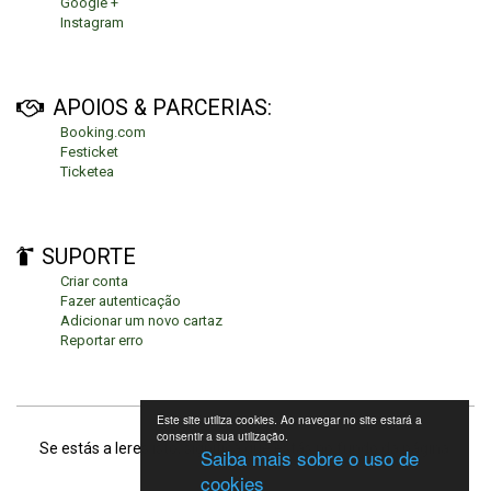
Google +
Instagram
APOIOS & PARCERIAS:
Booking.com
Festicket
Ticketea
SUPORTE
Criar conta
Fazer autenticação
Adicionar um novo cartaz
Reportar erro
Este site utiliza cookies. Ao navegar no site estará a
consentir a sua utilização.
Se estás a leres isto, significa que estás no fundo da página.
Saiba mais sobre o uso de
cookies