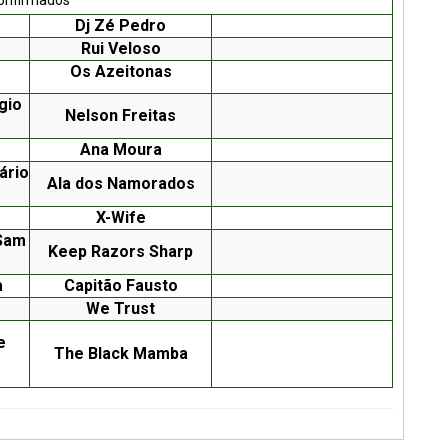
Dj Zé Pedro
Rui Veloso
Os Azeitonas
gio
Nelson Freitas
Ana Moura
ário
Ala dos Namorados
X-Wife
Sam
Keep Razors Sharp
a
Capitão Fausto
We Trust
e
The Black Mamba