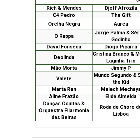
Rich & Mendes
Djeff Afrozila
C4 Pedro
The Gift
Orelha Negra
Aurea
Jorge Palma & Sér
O Rappa
Godinho
David Fonseca
Diogo Piçarra
Cristina Branco & M
Deolinda
Laginha Trio
Mão Morta
Jimmy P
Mundo Segundo & 
Valete
the Kid
Marta Ren
Melech Mechay
Aline Frazão
Elida Almeida
Danças Ocultas &
Roda de Choro d
Orquestra Filarmonia
Lisboa
das Beiras