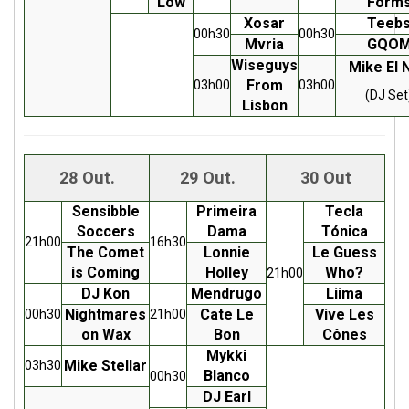
Low
Form
Xosar
Teeb
00h30
00h30
Mvria
GQO
Wiseguys
Mike El 
From
03h00
03h00
(DJ Set
Lisbon
28 Out.
29 Out.
30 Out
Sensibble
Primeira
Tecla
Soccers
Dama
Tónica
21h00
16h30
The Comet
Lonnie
Le Guess
is Coming
Holley
Who?
21h00
DJ Kon
Mendrugo
Liima
Nightmares
Cate Le
Vive Les
00h30
21h00
on Wax
Bon
Cônes
Mykki
Mike Stellar
03h30
Blanco
00h30
DJ Earl