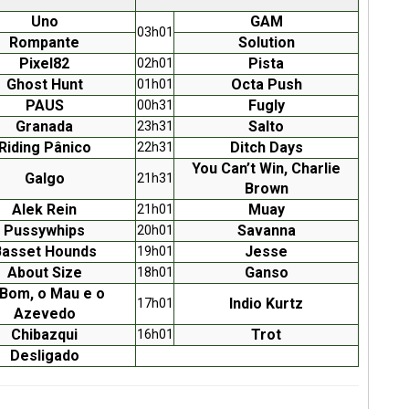
Uno
GAM
03h01
Rompante
Solution
Pixel82
Pista
02h01
Ghost Hunt
Octa Push
01h01
PAUS
Fugly
00h31
Granada
Salto
23h31
Riding Pânico
Ditch Days
22h31
You Can’t Win, Charlie
Galgo
21h31
Brown
Alek Rein
Muay
21h01
Pussywhips
Savanna
20h01
Basset Hounds
Jesse
19h01
About Size
Ganso
18h01
Bom, o Mau e o
Indio Kurtz
17h01
Azevedo
Chibazqui
Trot
16h01
Desligado