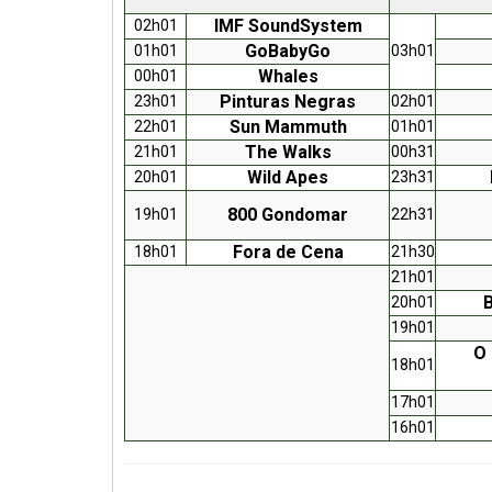
IMF SoundSystem
02h01
GoBabyGo
01h01
03h01
Whales
00h01
Pinturas Negras
23h01
02h01
Sun Mammuth
22h01
01h01
The Walks
21h01
00h31
Wild Apes
20h01
23h31
800 Gondomar
19h01
22h31
Fora de Cena
18h01
21h30
21h01
20h01
19h01
O 
18h01
17h01
16h01