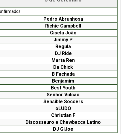
onfirmados:
Pedro Abrunhosa
Richie Campbell
Gisela João
Jimmy P
Regula
DJ Ride
Marta Ren
Da Chick
B Fachada
Benjamim
Best Youth
Senhor Vulcão
Sensible Soccers
oLUDO
Christian F
Discossauro e Chewbacca Latino
DJ GIJoe