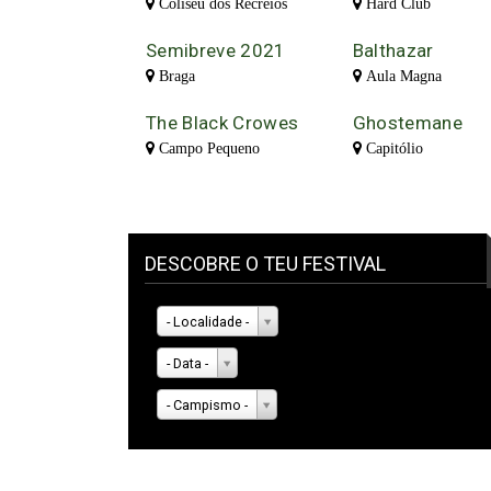
Coliseu dos Recreios
Hard Club
Semibreve 2021
Balthazar
Braga
Aula Magna
The Black Crowes
Ghostemane
Campo Pequeno
Capitólio
DESCOBRE O TEU FESTIVAL
- Localidade -
- Data -
- Campismo -