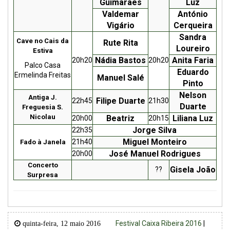
Guimarães
Luz
Valdemar
António
Vigário
Cerqueira
Sandra
Cave no Cais da
Rute Rita
Loureiro
Estiva
Nádia Bastos
Anita Faria
20h20
20h20
Palco Casa
Eduardo
Ermelinda Freitas
Manuel Salé
Pinto
Nelson
Antiga J.
Filipe Duarte
22h45
21h30
Duarte
Freguesia S.
Nicolau
Beatriz
Liliana Luz
20h00
20h15
Jorge Silva
22h35
Miguel Monteiro
21h40
Fado à Janela
José Manuel Rodrigues
20h00
Concerto
Gisela João
??
Surpresa
Festival Caixa Ribeira 2016
|
quinta-feira, 12 maio 2016