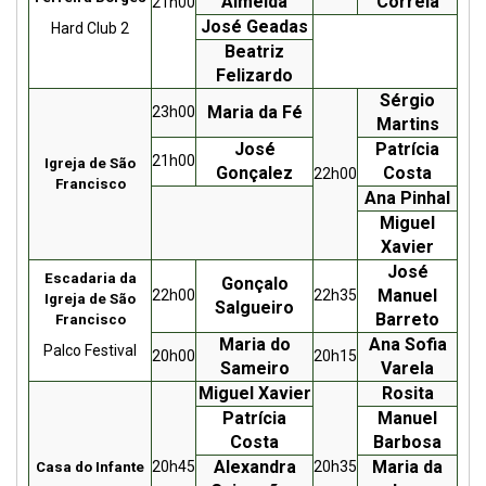
Almeida
Correia
21h00
José Geadas
Hard Club 2
Beatriz
Felizardo
Sérgio
Maria da Fé
23h00
Martins
José
Patrícia
21h00
Igreja de São
Gonçalez
Costa
22h00
Francisco
Ana Pinhal
Miguel
Xavier
José
Escadaria da
Gonçalo
Manuel
22h00
22h35
Igreja de São
Salgueiro
Barreto
Francisco
Maria do
Ana Sofia
Palco Festival
20h00
20h15
Sameiro
Varela
Miguel Xavier
Rosita
Patrícia
Manuel
Costa
Barbosa
Alexandra
Maria da
20h45
20h35
Casa do Infante