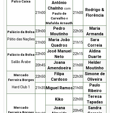
Palco Caixa
António
Chaínho
com
Rodrigo &
21h00
21h00
Paulo de
Florência
Carvalho
e
Mafalda Arnauth
Pedro
Maria
23h00
22h35
Palácio da Bolsa
Moutinho
Armanda
Pátio das Nações
Maria João
Sara
21h00
21h15
Quadros
Correia
José Manuel
Aldina
22h00
22h15
Palácio da Bolsa
Neto
Duarte
Salão Árabe
Joana
Helder
20h45
21h00
Amendoeira
Moutinho
Filipa
Simone de
Mercado
22h50
22h30
Cardoso
Oliveira
Ferreira Borges
Paulo
Hard Club 1
Miguel Ramos
21h35
21h00
Ribeiro
Teresa
Kiko
22h00
Tapadas
Joana
Sandra
Mercado
20h45
Ferreira Borges