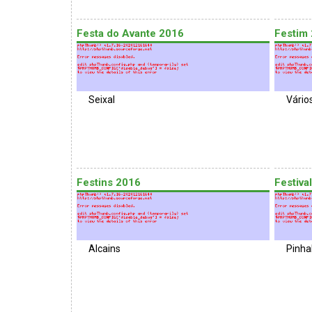
Festa do Avante 2016
Festim
Seixal
Vário
Festins 2016
Festiva
Alcains
Pinha