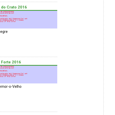
l do Crato 2016
legre
l Forte 2016
emor-o-Velho