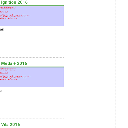
l Ignition 2016
iel
l Mêda + 2016
da
l Vila 2016