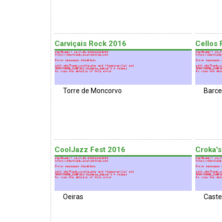
Carviçais Rock 2016
Cellos
Torre de Moncorvo
Barce
CoolJazz Fest 2016
Croka'
Oeiras
Caste