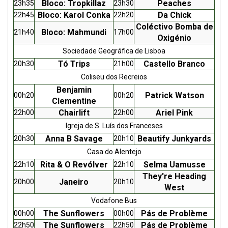
Bloco: Tropkillaz
Peaches
23h35
23h30
Bloco: Karol Conka
Da Chick
22h45
22h20
Coléctivo Bomba de
Bloco: Mahmundi
21h40
17h00
Oxigénio
Sociedade Geográfica de Lisboa
Tó Trips
Castello Branco
20h30
21h00
Coliseu dos Recreios
Benjamin
Patrick Watson
00h20
00h20
Clementine
Chairlift
Ariel Pink
22h00
22h00
Igreja de S. Luís dos Franceses
Anna B Savage
Beautify Junkyards
20h30
20h10
Casa do Alentejo
Rita & O Revólver
Selma Uamusse
22h10
22h10
They're Heading
Janeiro
20h00
20h10
West
Vodafone Bus
The Sunflowers
Pás de Problème
00h00
00h00
The Sunflowers
Pás de Problème
22h50
22h50