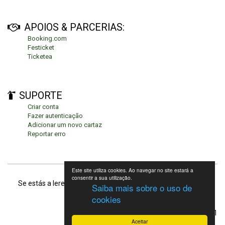
APOIOS & PARCERIAS:
Booking.com
Festicket
Ticketea
SUPORTE
Criar conta
Fazer autenticação
Adicionar um novo cartaz
Reportar erro
Este site utiliza cookies. Ao navegar no site estará a
consentir a sua utilização.
Se estás a leres isto, significa que estás no fundo da página.
Saiba mais sobre o uso de
cookies
Festivais de Verão 2021
Aceitar