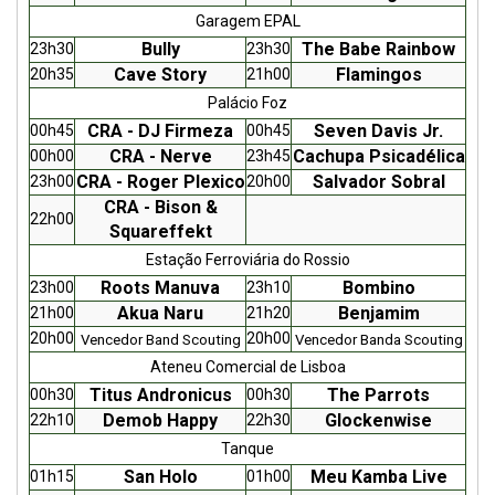
Garagem EPAL
Bully
The Babe Rainbow
23h30
23h30
Cave Story
Flamingos
20h35
21h00
Palácio Foz
CRA - DJ Firmeza
Seven Davis Jr.
00h45
00h45
CRA - Nerve
Cachupa Psicadélica
00h00
23h45
CRA - Roger Plexico
Salvador Sobral
23h00
20h00
CRA - Bison &
22h00
Squareffekt
Estação Ferroviária do Rossio
Roots Manuva
Bombino
23h00
23h10
Akua Naru
Benjamim
21h00
21h20
20h00
20h00
Vencedor Band Scouting
Vencedor Banda Scouting
Ateneu Comercial de Lisboa
Titus Andronicus
The Parrots
00h30
00h30
Demob Happy
Glockenwise
22h10
22h30
Tanque
San Holo
Meu Kamba Live
01h15
01h00