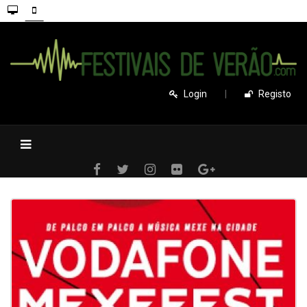
Login
|
Registo