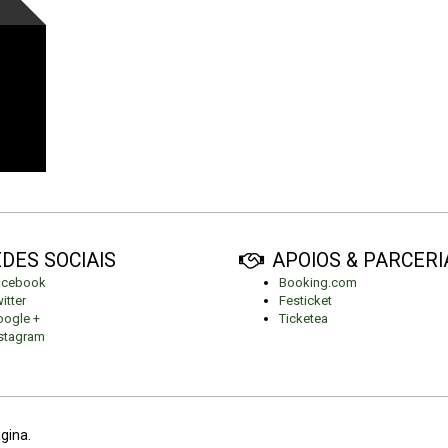
DES SOCIAIS
APOIOS & PARCERI
acebook
Booking.com
itter
Festicket
ogle +
Ticketea
stagram
ágina.