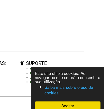
AS:
SUPORTE
Criar conta
Este site utiliza cookies. Ao
Fazer autenticação
navegar no site estará a consentir a
Adicionar um novo cartaz
sua utilização.
Reportar erro
Saiba mais sobre o uso de
cookies
Aceitar
Festivais de Verão 2021