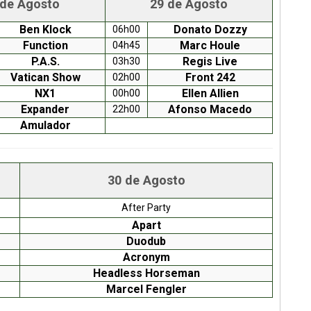
 de Agosto
29 de Agosto
Ben Klock
Donato Dozzy
06h00
Function
Marc Houle
04h45
P.A.S.
Regis Live
03h30
Vatican Show
Front 242
02h00
NX1
Ellen Allien
00h00
Expander
Afonso Macedo
22h00
Amulador
30 de Agosto
After Party
Apart
Duodub
Acronym
Headless Horseman
Marcel Fengler