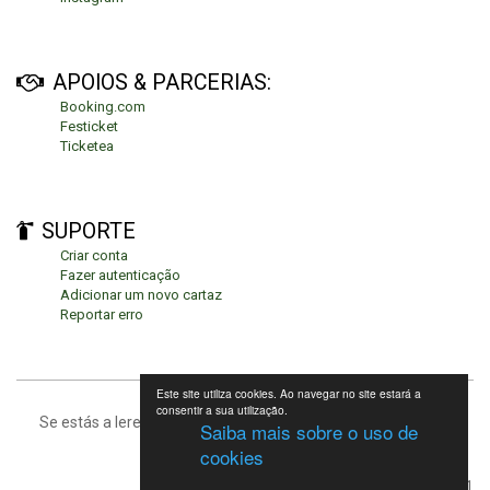
APOIOS & PARCERIAS:
Booking.com
Festicket
Ticketea
SUPORTE
Criar conta
Fazer autenticação
Adicionar um novo cartaz
Reportar erro
Este site utiliza cookies. Ao navegar no site estará a
consentir a sua utilização.
Se estás a leres isto, significa que estás no fundo da página.
Saiba mais sobre o uso de
cookies
Festivais de Verão 2021