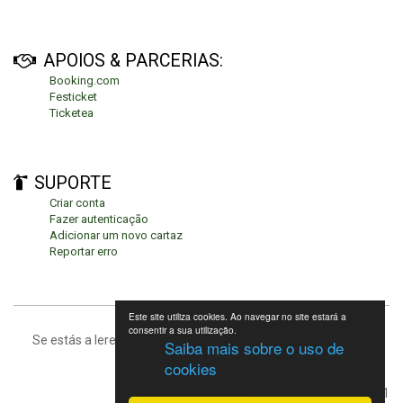
APOIOS & PARCERIAS:
Booking.com
Festicket
Ticketea
SUPORTE
Criar conta
Fazer autenticação
Adicionar um novo cartaz
Reportar erro
Este site utiliza cookies. Ao navegar no site estará a
consentir a sua utilização.
Se estás a leres isto, significa que estás no fundo da página.
Saiba mais sobre o uso de
cookies
Festivais de Verão 2021