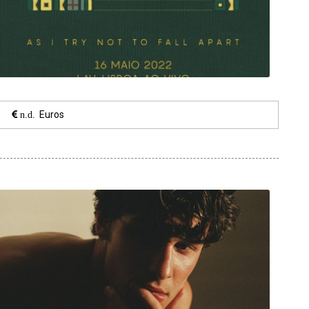
Euros
n.d.