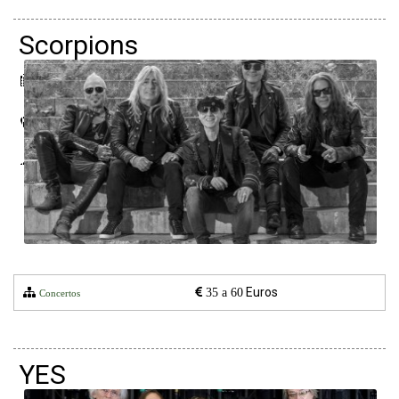
Scorpions
10 maio 2022
Altice Arena
Lisboa
Euros
35 a 60
Concertos
YES