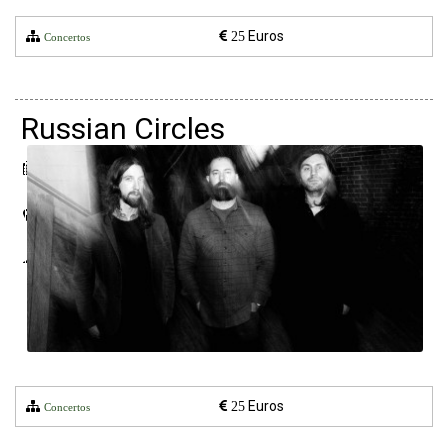
Euros
25
Concertos
Russian Circles
30 abril 2022
LAV - Lisboa Ao Vivo
Lisboa
Euros
25
Concertos