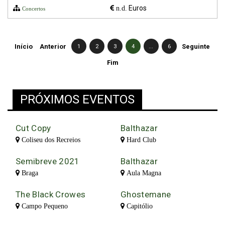
Euros
n.d.
Concertos
Início
Anterior
1
2
3
4
...
6
Seguinte
Fim
PRÓXIMOS EVENTOS
Cut Copy
Balthazar
Coliseu dos Recreios
Hard Club
Semibreve 2021
Balthazar
Braga
Aula Magna
The Black Crowes
Ghostemane
Campo Pequeno
Capitólio